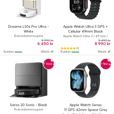
Dreame L50s Pro Ultra -
Apple Watch Ultra 3 GPS +
White
Cellular 49mm Black
Robotdammsugare
Titanium Case med Black
Apple Watch Ultra 3 / 49 mm /
Ultra 3 / Titan (grad 5) / Svart
9 990 kr
9 490 kr
Ocean Band
6 490 kr
8 990 kr
(3)
Butiker
Webb
Butiker
Webb
-7 000 kr
-1 194 kr
Saros 20 Sonic - Black
Apple Watch Series
Robotdammsugare
11 GPS 42mm Space Grey