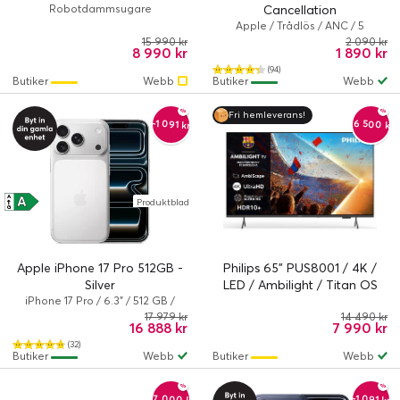
Robotdammsugare
Cancellation
Apple / Trådlös / ANC / 5
timme/timmar / True Wireless /
15 990 kr
2 090 kr
8 990 kr
1 890 kr
Vit
(94)
Butiker
Webb
Butiker
Webb
Fri hemleverans!
-6 500 kr
-1 091 kr
A
A
Produktblad
↑
G
Apple iPhone 17 Pro 512GB -
Philips 65" PUS8001 / 4K /
Silver
LED / Ambilight / Titan OS
iPhone 17 Pro / 6.3" / 512 GB /
Dual-SIM / iOS 26 / Silver
17 979 kr
14 490 kr
16 888 kr
7 990 kr
(32)
Butiker
Webb
Butiker
Webb
-7 000 kr
-1 091 kr