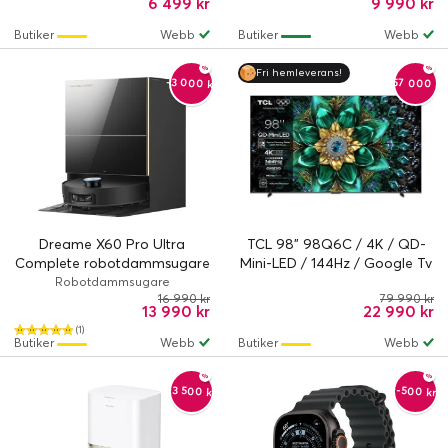
6 499 kr
9 990 kr
Butiker
Webb
Butiker
Webb
Fri hemleverans!
-57 000 kr
-3 000 kr
Dreame X60 Pro Ultra
TCL 98" 98Q6C / 4K / QD-
Complete robotdammsugare
Mini-LED / 144Hz / Google Tv
- Svart
Robotdammsugare
16 990 kr
79 990 kr
13 990 kr
22 990 kr
(1)
Butiker
Webb
Butiker
Webb
-3 500 kr
-500 kr