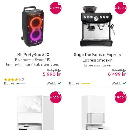
-3 499 kr
-3 500 kr
JBL PartyBox 520
Sage the Barista Express
Bluetooth / Svart / 15
Espressomaskin
timme/timmar / Kabelansluten,
Espressomaskin
Trådlös
9 489 kr
9 999 kr
5 990 kr
6 499 kr
(1)
Butiker
Webb
Butiker
Webb
-6 100 kr
-1 000 kr