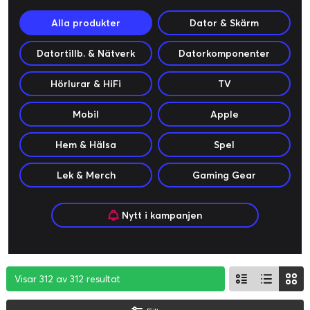
Alla produkter
Dator & Skärm
Datortillb. & Nätverk
Datorkomponenter
Hörlurar & HiFi
TV
Mobil
Apple
Hem & Hälsa
Spel
Lek & Merch
Gaming Gear
Nytt i kampanjen
Visar 312 av 312 resultat
Visar 312 av 312 resultat
Visar 312 av 312 resultat