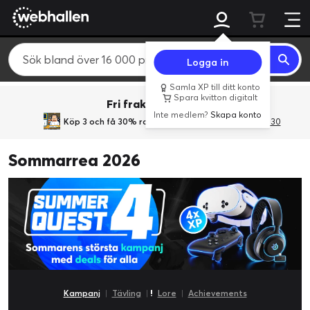
Logga in
Samla XP till ditt konto
Spara kvitton digitalt
Fri frakt över 800 kr.
Inte medlem?
Skapa konto
Köp 3 och få 30% rabatt
med rabattkoden 3Gives30
Sommarrea 2026
Kampanj
|
Tävling
|
!
Lore
|
Achievements