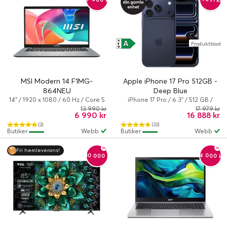
A
A
Produktblad
↑
G
MSI Modern 14 F1MG-
Apple iPhone 17 Pro 512GB -
864NEU
Deep Blue
14" / 1920 x 1080 / 60 Hz / Core 5
iPhone 17 Pro / 6.3" / 512 GB /
/ 120U / 16 GB / 512 GB / Intel
Dual-SIM / iOS 26 / Deep blue
13 990 kr
17 979 kr
6 990 kr
16 888 kr
Graphics / Windows 11 Home
(2)
(32)
Butiker
Webb
Butiker
Webb
Fri hemleverans!
-30 000 kr
-4 000 kr