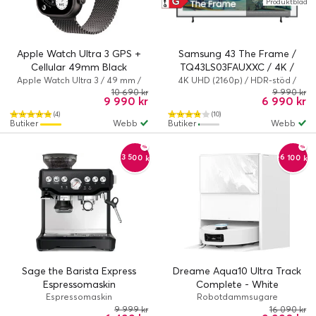
G
Produktblad
↑
G
Apple Watch Ultra 3 GPS +
Samsung 43 The Frame /
Cellular 49mm Black
TQ43LS03FAUXXC / 4K /
Titanium Case med Black
QLED / 60 Hz / Smart TV
Apple Watch Ultra 3 / 49 mm /
4K UHD (2160p) / HDR-stöd /
Ultra 3 / Titan (grad 5) / Svart
Smart TV
10 690 kr
9 990 kr
Titanium Milanese Loop - (M)
9 990 kr
6 990 kr
(4)
(10)
Butiker
Webb
Butiker
Webb
-3 500 kr
-6 100 kr
Sage the Barista Express
Dreame Aqua10 Ultra Track
Espressomaskin
Complete - White
Espressomaskin
Robotdammsugare
9 999 kr
16 090 kr