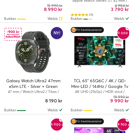
Aluminium Case med Black
Apple Watch Series 11 / 42 mm /
Series 11 (GPS) / 100 %
15 990 kr
4 984 kr
Sport Band - M/L
8 990 kr
3 790 kr
återvunnet aluminium / Svart
(15)
Butiker
Webb
Butiker
Webb
Fri hemleverans!
NY!
-10 000 kr
Galaxy Watch Ultra2 47mm
TCL 65" 65Q6C / 4K / QD-
eSim LTE - Silver + Green
Mini-LED / 144Hz / Google Tv
47 mm / Watch Ultra2 / Titan /
4K UHD (2160p) / HDR-stöd /
Oliv
Smart TV
19 990 kr
8 190 kr
9 990 kr
Butiker
Webb
Butiker
Webb
Fri hemleverans!
-6 000 kr
-8 500 kr