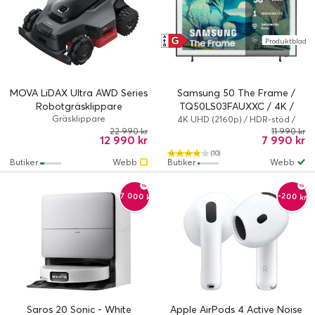
G
A
Produktblad
↑
G
MOVA LiDAX Ultra AWD Series
Samsung 50 The Frame /
Robotgräsklippare
TQ50LS03FAUXXC / 4K /
Gräsklippare
QLED / 60 Hz / Smart TV
4K UHD (2160p) / HDR-stöd /
Smart TV
22 990 kr
11 990 kr
12 990 kr
7 990 kr
(10)
Butiker
Webb
Butiker
Webb
-7 000 kr
-200 kr
Saros 20 Sonic - White
Apple AirPods 4 Active Noise