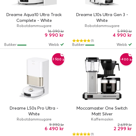
Dreame Aqua10 Ultra Track
Dreame L10s Ultra Gen 3 -
Complete - White
White
Robotdammsugare
Robotdammsugare
16 090 kr
5 990 kr
9 990 kr
4 990 kr
(1)
Butiker
Webb
Butiker
Webb
-3 500 kr
-400 kr
Dreame L50s Pro Ultra -
Moccamaster One Switch
White
Matt Silver
Robotdammsugare
Kaffemaskin
9 990 kr
2 699 kr
6 490 kr
2 299 kr
(1)