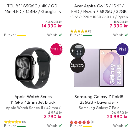
TCL 85" 85Q6C / 4K / QD-
Acer Aspire Go 15 / 15.6" /
Mini-LED / 144Hz / Google Tv
FHD / Ryzen 7 5825U / 32GB
/ 1TB
15.6" / 1920 x 1080 / 60 Hz / Ryzen
7 / 5825U / 32 GB / 1.024 TB /
44 990 kr
11 990 kr
14 990 kr
7 990 kr
AMD Radeon Graphics /
Windows 11 Home
(3)
Butiker
Webb
Butiker
Webb
NY!
-1 194 kr
Apple Watch Series
Samsung Galaxy Z Fold8
11 GPS 42mm Jet Black
256GB - Lavender -
Aluminium Case med Black
Lanseringserbjudande
Apple Watch Series 11 / 42 mm /
Samsung Galaxy Z Fold
Series 11 (GPS) / 100 %
4 984 kr
26 980 kr
Sport Band - M/L
3 790 kr
23 990 kr
återvunnet aluminium / Svart
(15)
(1)
Butiker
Webb
Butiker
Webb