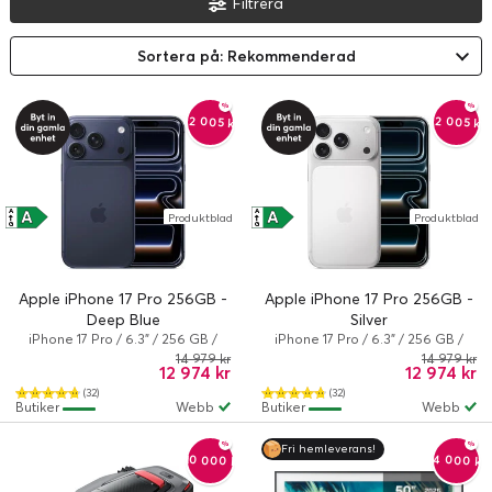
Filtrera
Sortera på: Rekommenderad
-2 005 kr
-2 005 kr
A
A
A
A
Produktblad
Produktblad
↑
↑
G
G
Apple iPhone 17 Pro 256GB -
Apple iPhone 17 Pro 256GB -
Deep Blue
Silver
iPhone 17 Pro / 6.3" / 256 GB /
iPhone 17 Pro / 6.3" / 256 GB /
Dual-SIM / iOS 26 / Deep blue
Dual-SIM / iOS 26 / Silver
14 979 kr
14 979 kr
12 974 kr
12 974 kr
(32)
(32)
Butiker
Webb
Butiker
Webb
Fri hemleverans!
-10 000 kr
-4 000 kr