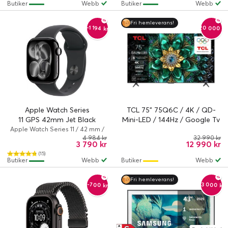
Butiker
Webb
Butiker
Webb
Fri hemleverans!
-20 000 kr
-1 194 kr
Apple Watch Series
TCL 75" 75Q6C / 4K / QD-
11 GPS 42mm Jet Black
Mini-LED / 144Hz / Google Tv
Aluminium Case med Black
Apple Watch Series 11 / 42 mm /
Series 11 (GPS) / 100 %
4 984 kr
32 990 kr
Sport Band - S/M
3 790 kr
12 990 kr
återvunnet aluminium / Svart
(15)
Butiker
Webb
Butiker
Webb
Fri hemleverans!
-3 000 kr
-700 kr
A