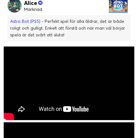
Alice
Marknad
Astro Bot (PS5)
- Perfekt spel för alla åldrar, det är både
roligt och gulligt. Enkelt att förstå och när man väl börjar
spela är det svårt att sluta!