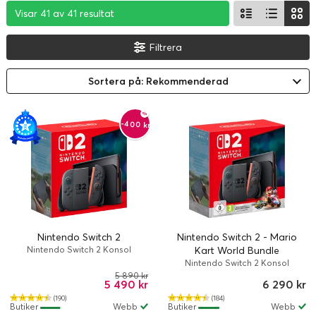
Visar 41 av 41 resultat
Visar 41 av 41 resultat
Visar 41 av 41 resultat
Filtrera
Sortera på: Rekommenderad
-400 kr
Nintendo Switch 2
Nintendo Switch 2 - Mario
Nintendo Switch 2 Konsol
Kart World Bundle
Nintendo Switch 2 Konsol
5 890 kr
5 490 kr
6 290 kr
(190)
(184)
Butiker
Webb
Butiker
Webb