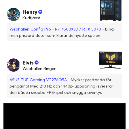
Henry
Kudtjänst
Webhallen Config Pro - R7 7800X3D / RTX 5070
- Billig,
men prisvärd dator som klarar de nyaste spelen
Elvis
Webhallen Ringen
ASUS TUF Gaming VG27AQ5A
- Mycket prestanda för
pengarna! Med 210 Hz och 1440p-uppslöning levererar
den både i snabba FPS-spel och snygga äventyr.