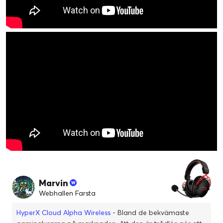
Marvin
Webhallen Farsta
HyperX Cloud Alpha Wireless
- Bland de bekvämaste