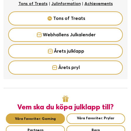
Tons of Treats
|
Julinformation
|
Achievements
Tons of Treats
Webhallens Julkalender
Årets julklapp
Årets pryl
Vem ska du köpa julklapp till?
Våra favoriter: Prylar
Våra favoriter: Gaming
Partnern
Barn