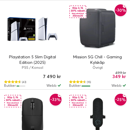
-30%
Playstation 5 Slim Digital
Mission SG Chill - Gaming
Edition (2025)
Kylskåp
PS5 / Konsol
Övrigt
499 kr
7 490 kr
349 kr
(43)
(16)
Butiker
Webb
Butiker
Webb
-33%
-25%