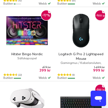
(10)
(61)
Butiker
Webb
Butiker
Webb
-17%
-500 kr
Hitster Bingo Nordic
Logitech G Pro 2 Lightspeed
Sällskapsspel
Mouse
Gamingmus / Kabelansluten,
Trådlös / Optisk / 32000 dpi /
479 kr
1 499 kr
399 kr
999 kr
Svart
(22)
(9)
Butiker
Webb
Butiker
Webb
-550 kr