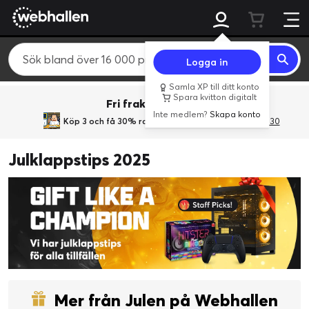
Logga in
Samla XP till ditt konto
Spara kvitton digitalt
Fri frakt över 800 kr.
Inte medlem?
Skapa konto
Köp 3 och få 30% rabatt
med rabattkoden 3Gives30
Julklappstips 2025
Mer från Julen på Webhallen