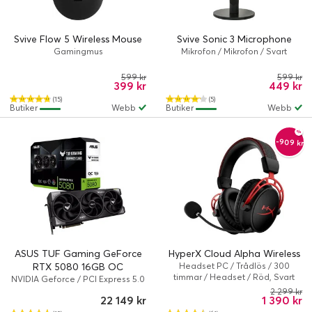
Svive Flow 5 Wireless Mouse
Svive Sonic 3 Microphone
Gamingmus
Mikrofon / Mikrofon / Svart
599 kr
599 kr
399 kr
449 kr
(15)
(5)
Butiker
Webb
Butiker
Webb
-909 kr
ASUS TUF Gaming GeForce
HyperX Cloud Alpha Wireless
RTX 5080 16GB OC
Headset PC / Trådlös / 300
timmar / Headset / Röd, Svart
NVIDIA Geforce / PCI Express 5.0
/ 16 GB
2 299 kr
22 149 kr
1 390 kr