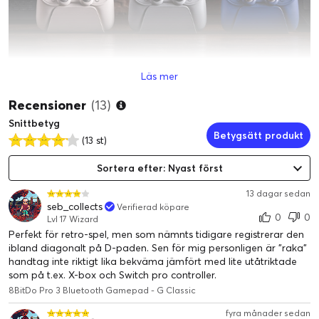
Läs mer
Recensioner
(13)
Snittbetyg
Betygsätt produkt
(13 st)
Sortera efter: Nyast först
13 dagar sedan
seb_collects
Verifierad köpare
0
0
Lvl 17 Wizard
Perfekt för retro-spel, men som nämnts tidigare registrerar den
ibland diagonalt på D-paden. Sen för mig personligen är "raka"
handtag inte riktigt lika bekväma jämfört med lite utåtriktade
som på t.ex. X-box och Switch pro controller.
8BitDo Pro 3 Bluetooth Gamepad - G Classic
fyra månader sedan