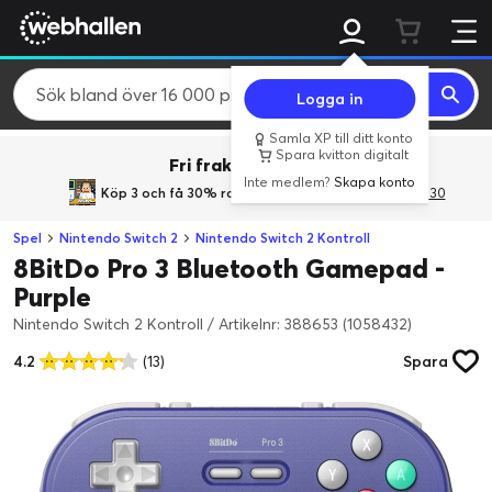
Logga in
Samla XP till ditt konto
Spara kvitton digitalt
Fri frakt över 800 kr.
Inte medlem?
Skapa konto
Köp 3 och få 30% rabatt
med rabattkoden 3Gives30
Spel
Nintendo Switch 2
Nintendo Switch 2 Kontroll
8BitDo Pro 3 Bluetooth Gamepad -
Purple
Nintendo Switch 2 Kontroll
/
Artikelnr: 388653 (1058432)
4.2
(13)
Spara