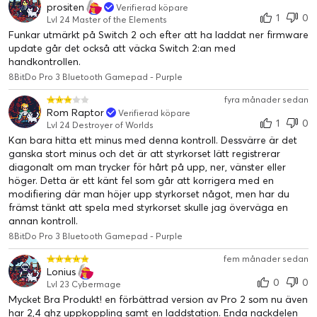
prositen
Verifierad köpare
1
0
Lvl 24 Master of the Elements
Funkar utmärkt på Switch 2 och efter att ha laddat ner firmware
update går det också att väcka Switch 2:an med
handkontrollen.
8BitDo Pro 3 Bluetooth Gamepad - Purple
fyra månader sedan
Rom Raptor
Verifierad köpare
1
0
Lvl 24 Destroyer of Worlds
Kan bara hitta ett minus med denna kontroll. Dessvärre är det
ganska stort minus och det är att styrkorset lätt registrerar
diagonalt om man trycker för hårt på upp, ner, vänster eller
höger. Detta är ett känt fel som går att korrigera med en
modifiering där man höjer upp styrkorset något, men har du
främst tänkt att spela med styrkorset skulle jag överväga en
annan kontroll.
8BitDo Pro 3 Bluetooth Gamepad - Purple
fem månader sedan
Lonius
0
0
Lvl 23 Cybermage
Mycket Bra Produkt! en förbättrad version av Pro 2 som nu även
har 2,4 ghz uppkoppling samt en laddstation. Enda nackdelen