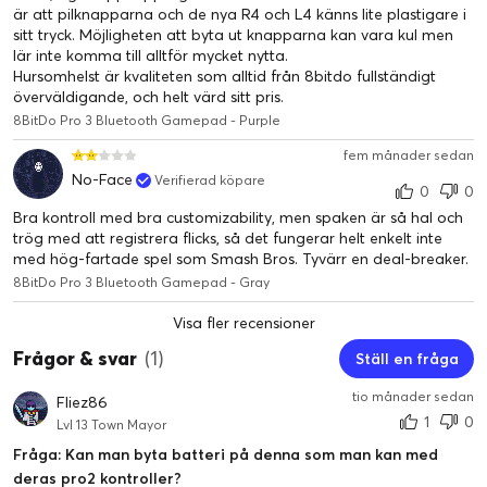
är att pilknapparna och de nya R4 och L4 känns lite plastigare i
sitt tryck. Möjligheten att byta ut knapparna kan vara kul men
lär inte komma till alltför mycket nytta.
Hursomhelst är kvaliteten som alltid från 8bitdo fullständigt
överväldigande, och helt värd sitt pris.
8BitDo Pro 3 Bluetooth Gamepad - Purple
fem månader sedan
No-Face
Verifierad köpare
0
0
Bra kontroll med bra customizability, men spaken är så hal och
trög med att registrera flicks, så det fungerar helt enkelt inte
med hög-fartade spel som Smash Bros. Tyvärr en deal-breaker.
8BitDo Pro 3 Bluetooth Gamepad - Gray
Visa fler recensioner
Frågor & svar
(1)
Ställ en fråga
tio månader sedan
Fliez86
1
0
Lvl 13 Town Mayor
Fråga: Kan man byta batteri på denna som man kan med
deras pro2 kontroller?