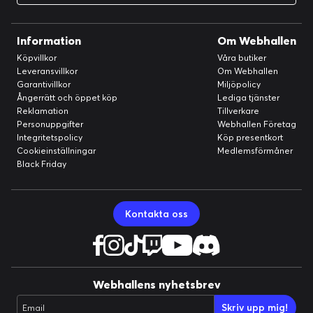
Information
Om Webhallen
Köpvillkor
Våra butiker
Leveransvillkor
Om Webhallen
Garantivillkor
Miljöpolicy
Ångerrätt och öppet köp
Lediga tjänster
Reklamation
Tillverkare
Personuppgifter
Webhallen Företag
Integritetspolicy
Köp presentkort
Cookieinställningar
Medlemsförmåner
Black Friday
Kontakta oss
Webhallens nyhetsbrev
Skriv upp mig!
Email