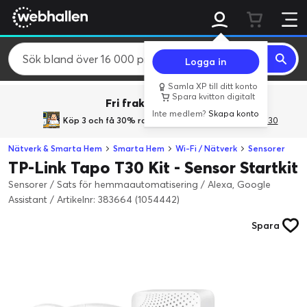
Logga in
Samla XP till ditt konto
Spara kvitton digitalt
Fri frakt över 800 kr.
Inte medlem?
Skapa konto
Köp 3 och få 30% rabatt
med rabattkoden 3Gives30
Nätverk & Smarta Hem
Smarta Hem
Wi-Fi / Nätverk
Sensorer
TP-Link Tapo T30 Kit - Sensor Startkit
Sensorer / Sats för hemmaautomatisering / Alexa, Google
Assistant
/
Artikelnr: 383664 (1054442)
Spara