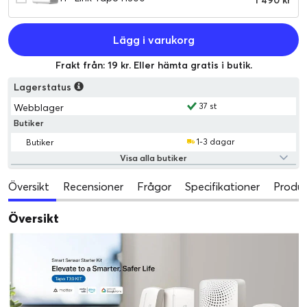
1 490 kr
Lägg i varukorg
Frakt från: 19 kr. Eller hämta gratis i butik.
Lagerstatus
37 st
Webblager
Butiker
1-3 dagar
Butiker
Visa alla butiker
Översikt
Recensioner
Frågor
Specifikationer
Produk
Översikt