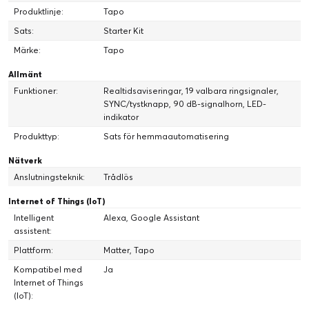
Produktlinje:
Tapo
Sats:
Starter Kit
Märke:
Tapo
Allmänt
Funktioner:
Realtidsaviseringar, 19 valbara ringsignaler,
SYNC/tystknapp, 90 dB-signalhorn, LED-
indikator
Produkttyp:
Sats för hemmaautomatisering
Nätverk
Anslutningsteknik:
Trådlös
Internet of Things (IoT)
Intelligent
Alexa, Google Assistant
assistent:
Plattform:
Matter, Tapo
Kompatibel med
Ja
Internet of Things
(IoT):