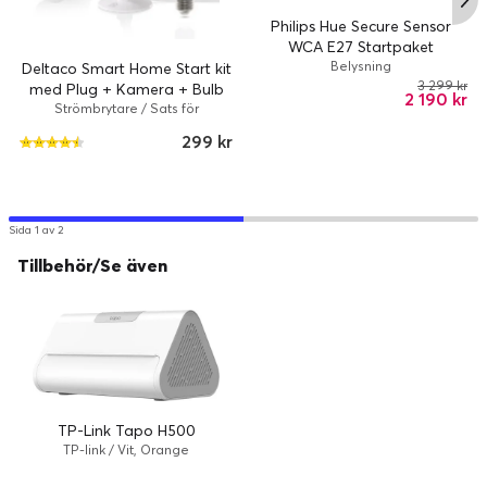
Philips Hue Secure Sensor
WCA E27 Startpaket
Belysning
Deltaco Smart Home Start kit
3 299 kr
med Plug + Kamera + Bulb
2 190 kr
Strömbrytare / Sats för
hemmaautomatisering / Alexa,
299 kr
Google Assistant
Sida 1 av 2
Tillbehör/Se även
TP-Link Tapo H500
TP-link / Vit, Orange