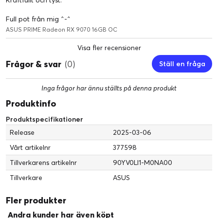
Full pot från mig ^-^
ASUS PRIME Radeon RX 9070 16GB OC
Visa fler recensioner
Frågor & svar
(0)
Ställ en fråga
Inga frågor har ännu ställts på denna produkt
Produktinfo
Produktspecifikationer
Release
2025-03-06
Vårt artikelnr
377598
Tillverkarens artikelnr
90YV0LI1-M0NA00
Tillverkare
ASUS
Uppgraderingar av Axial-tech
Tre beprövade Axial-tech-fläktar har ett mindre nav som
Fler produkter
möjliggör längre skovlar och en barriärring som ökar
Andra kunder har även köpt
lufttrycket nedåt för lägre temperaturer, mindre buller och