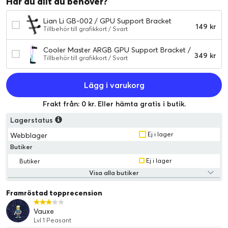
Har du allt du behöver?
Lian Li GB-002 / GPU Support Bracket
149 kr
Tillbehör till grafikkort / Svart
Cooler Master ARGB GPU Support Bracket /
349 kr
Kantbelyst ARGB & härdat glas
Tillbehör till grafikkort / Svart
Lägg i varukorg
Frakt från: 0 kr. Eller hämta gratis i butik.
Lagerstatus
Ej i lager
Webblager
Butiker
Ej i lager
Butiker
Visa alla butiker
Framröstad topprecension
Vauxe
Lvl 1 Peasant