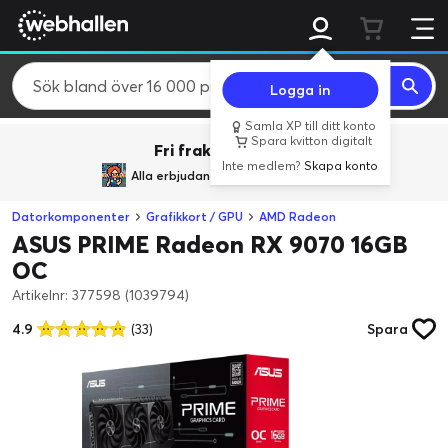
Logga in
Samla XP till ditt konto
Spara kvitton digitalt
Fri frakt över 800 kr.
Inte medlem?
Skapa konto
Alla erbjudanden från
BACK TO REALITY
Datorkomponenter
Grafikkort / GPU
AMD Radeon
ASUS PRIME Radeon RX 9070 16GB
OC
Artikelnr: 377598 (1039794)
4.9
(33)
Spara