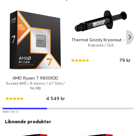
högre prestanda.
Thermal Grizzly Kryonaut - 1g
Kylpasta / Grå
79 kr
AMD Ryzen 7 9800X3D
Socket AM5 / 8-kärnor / 4.7 GHz /
96 MB
4 549 kr
Dubbla kullager för fläkt
Sida 1 av 3
Olika lagertyper har unika för- och nackdelar. Dubbla kullager är
Liknande produkter
utmärkta när det gäller hållbarhet och kan hålla upp till dubbelt
så länge som hylslager.