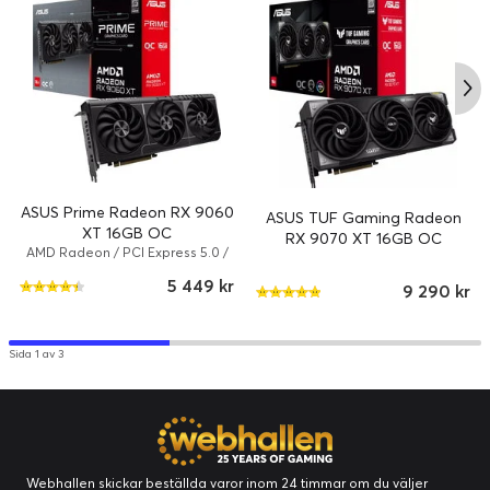
ASUS Prime Radeon RX 9060
ASUS TUF Gaming Radeon
XT 16GB OC
RX 9070 XT 16GB OC
AMD Radeon / PCI Express 5.0 /
16 GB
5 449 kr
9 290 kr
Sida 1 av 3
MaxContact Design
MaxContact är en speciell ASUS-tillverkningsprocess som
effektivt utökar ytan på värmespridaren som sitter ovanpå
GPU:n med 5% jämfört med traditionella konstruktioner. Detta
Webhallen skickar beställda varor inom 24 timmar om du väljer