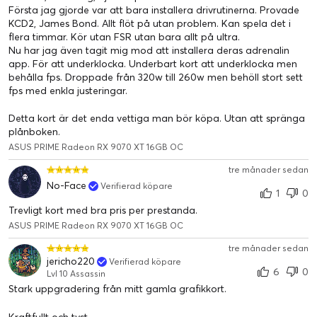
Första jag gjorde var att bara installera drivrutinerna. Provade
KCD2, James Bond. Allt flöt på utan problem. Kan spela det i
flera timmar. Kör utan FSR utan bara allt på ultra.
Kylning
Nu har jag även tagit mig mod att installera deras adrenalin
app. För att underklocka. Underbart kort att underklocka men
2.5-slot design
behålla fps. Droppade från 320w till 260w men behöll stort sett
fps med enkla justeringar.
Prime Radeon™ RX 9070 har en 2.5-slot design med en
noggrant arrangerad layout för kåpa, kylfläns och
Detta kort är det enda vettiga man bör köpa. Utan att spränga
värmeledningsrör för att låta de tre Axial-tech-fläktarna
plånboken.
utnyttja chassits sidopanelventilation och leverera optimal
ASUS PRIME Radeon RX 9070 XT 16GB OC
termisk prestanda.
tre månader sedan
No-Face
Verifierad köpare
1
0
Trevligt kort med bra pris per prestanda.
ASUS PRIME Radeon RX 9070 XT 16GB OC
tre månader sedan
jericho220
Verifierad köpare
6
0
Lvl 10 Assassin
Stark uppgradering från mitt gamla grafikkort.
Kraftfullt och tyst.