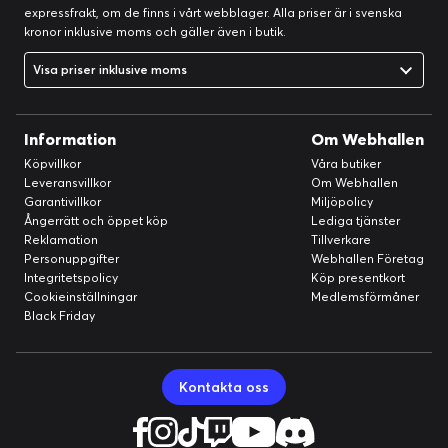
förbättrar temperaturerna med upp till 2°C, i kombination med
expressfrakt, om de finns i vårt webblager. Alla priser är i svenska
en omfattande kylfläns och kraftfulla Axial-tech-fläktar.
kronor inklusive moms och gäller även i butik.
Visa priser inklusive moms
Information
Om Webhallen
Köpvillkor
Våra butiker
Leveransvillkor
Om Webhallen
Garantivillkor
Miljöpolicy
Ångerrätt och öppet köp
Lediga tjänster
Reklamation
Tillverkare
Personuppgifter
Webhallen Företag
Integritetspolicy
Köp presentkort
Cookieinställningar
Medlemsförmåner
Black Friday
Termisk kudde för GPU med fasändring
Kontakta oss
Genom att smälta samman för att effektivt fylla luckorna
mellan GPU:n och värmemodulen ger en premium GPU-
värmedyna med fasväxling överlägsen värmeledningsförmåga