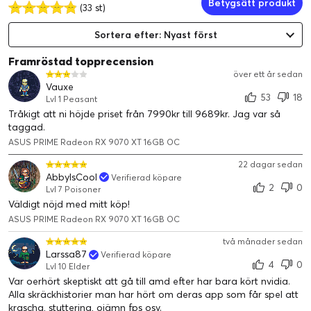
Betygsätt produkt
(33 st)
Sortera efter: Nyast först
2.5-slot designkort
kompatibelt med byggsystem med liten
formfaktor
Framröstad topprecension
Axial-tech-fläktar
har ett mindre fläktnav som möjliggör
över ett år sedan
längre skovlar och en barriärring som ökar lufttrycket nedåt
Vauxe
GPU-värmedyna med fasväxling
säkerställer optimal
53
18
Lvl 1 Peasant
värmeöverföring och sänker GPU-temperaturen för bättre
Tråkigt att ni höjde priset från 7990kr till 9689kr. Jag var så
prestanda och tillförlitlighet
taggad.
2.5-slot-design
ger större byggkompatibilitet med bibehållen
ASUS PRIME Radeon RX 9070 XT 16GB OC
kylprestanda
22 dagar sedan
Fläktlager med dubbla kulor
håller upp till dubbelt så länge
AbbyIsCool
Verifierad köpare
som vanliga hylslager
2
0
Lvl 7 Poisoner
0dB-tekniken
gör att du kan njuta av lätt spelande i relativ
Väldigt nöjd med mitt köp!
tystnad
ASUS PRIME Radeon RX 9070 XT 16GB OC
Med
Dual BIOS-omkopplaren
kan du växla mellan BIOS-
profilerna Quiet och Performance
två månader sedan
Auto-Extreme
tillverkningsprocess för precision och
Larssa87
Verifierad köpare
tillförlitlighet
4
0
Lvl 10 Elder
GPU Tweak III-programvaran
ger intuitiv
Var oerhört skeptiskt att gå till amd efter har bara kört nvidia.
prestandaförbättring, avancerad värmekontroll och
Alla skräckhistorier man har hört om deras app som får spel att
systemövervakning
krascha, stuttering, ojämn fps osv.