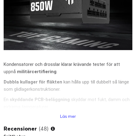
Kondensatorer och drosslar klarar krävande tester för att
uppnå
militärcertifiering
.
Dubbla kullager för fläkten
kan hålla upp till dubbelt så länge
som glidlagerkonstruktioner.
En
skyddande PCB-beläggning
skyddar mot fukt, damm och
extrema temperaturer.
Läs mer
En
80 Plus Gold-certifiering
är resultatet av japanska
kondensatorer och andra premiumkomponenter.
Recensioner
(48)
ATX 3.1-kompatibel
: TUF Gaming Gold uppfyller ATX 3.1-