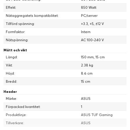
Effekt:
850 Watt
Protective PCB Coating
Nätaggregatets kompatibilitet:
PC/server
Tillförd spänning:
+3.3, +5, ±12 V
All wrapped up
Formfaktor:
Intern
En skyddande konform beläggning omsluter kretskortet för
att skydda mot kortslutningar orsakade av fukt, damm och
Nätspänning:
AC 100-240 V
skräp.
Mått och vikt
Längd:
150 mm, 15 cm
Vikt:
2.38 kg
Höjd:
8.6 cm
Bredd:
15 cm
Header
Märke:
ASUS
Förpackad kvantitet:
1
Produktlinje:
ASUS TUF Gaming
Tillverkare:
ASUS