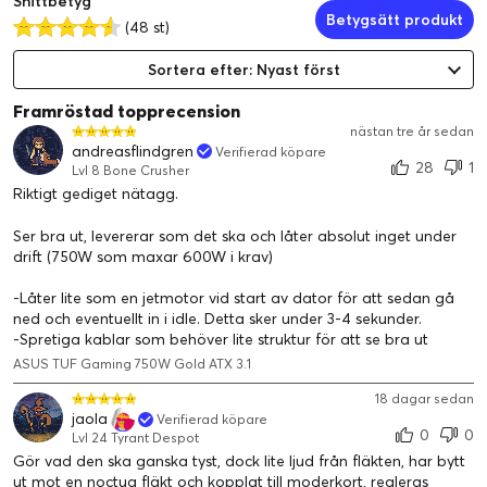
Snittbetyg
Betygsätt produkt
riktlinjerna och levereras med en 16-stifts PCIe-kabel som kan
(48 st)
leda upp till 600 W ström till PCIe Gen 5.1-grafikkort.
Sortera efter: Nyast först
Axial-tech-fläktdesign
har ett mindre fläktnav som möjliggör
Framröstad topprecension
längre blad och en barriärring som ökar det nedåtgående
nästan tre år sedan
lufttrycket.
andreasflindgren
Verifierad köpare
28
1
Lvl 8 Bone Crusher
Helt modulära etsade kablar
håller din dator snygg och
Riktigt gediget nätagg.
prydlig snyggt.
Ser bra ut, levererar som det ska och låter absolut inget under
10 års garanti
ingår.
drift (750W som maxar 600W i krav)
-Låter lite som en jetmotor vid start av dator för att sedan gå
ned och eventuellt in i idle. Detta sker under 3-4 sekunder.
-Spretiga kablar som behöver lite struktur för att se bra ut
ASUS TUF Gaming 750W Gold ATX 3.1
18 dagar sedan
jaola
Verifierad köpare
0
0
Lvl 24 Tyrant Despot
Gör vad den ska ganska tyst, dock lite ljud från fläkten, har bytt
ut mot en noctua fläkt och kopplat till moderkort, regleras