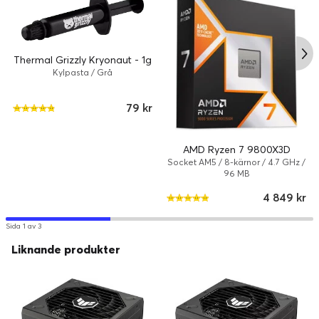
Thermal Grizzly Kryonaut - 1g
Kylpasta / Grå
ATX 3.1 Compatible
79 kr
Step into the future
De senaste uppdateringarna av strömspecifikationerna har
AMD Ryzen 7 9800X3D
kommit. ATX 3.1 inför strängare riktlinjer för spännings- och
Socket AM5 / 8-kärnor / 4.7 GHz /
strömreglering för nästa generations hårdvara – och TUF
96 MB
Gaming 850W Gold ligger steget före genom att vara helt
4 849 kr
kompatibel. En 16-pins PCIe-kabel som är redo att leverera
upp till 600 W ström till PCIe Gen 5.1-grafikkort medföljer
nätaggregatet, vilket ger storskaliga möjligheter.
Sida 1 av 3
Liknande produkter