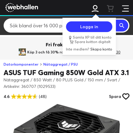
Logga in
Samla XP till ditt konto
Spara kvitton digitalt
Fri frakt över 800 kr.
Inte medlem?
Skapa konto
Köp 3 och få 30% rabatt
med rabattkoden 3Gives30
Datorkomponenter
Nätaggregat / PSU
ASUS TUF Gaming 850W Gold ATX 3.1
Nätaggregat / 850 Watt / 80 PLUS Gold / 150 mm / Svart
/
Artikelnr: 360707 (1029533)
4.6
(48)
Spara