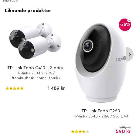
Sida 1 av 3
Liknande produkter
-25%
TP-Link Tapo C410 - 2-pack
TP-link / 2304 x 1296 /
Utomhusbruk, Inomhusbruk /
Svart, Vit
1 489 kr
TP-Link Tapo C260
TP-link / 3840 x 2160 / Svart, Vit
790 kr
590 kr