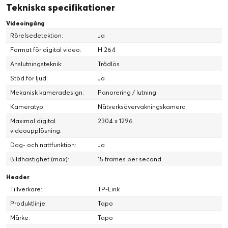
Tekniska specifikationer
Videoingång
Rörelsedetektion:
Ja
Format för digital video:
H.264
Anslutningsteknik:
Trådlös
Stöd för ljud:
Ja
Mekanisk kameradesign:
Panorering / lutning
Kameratyp:
Nätverksövervakningskamera
Maximal digital
2304 x 1296
videoupplösning:
Dag- och nattfunktion:
Ja
Bildhastighet (max):
15 frames per second
Header
Tillverkare:
TP-Link
Produktlinje:
Tapo
Märke:
Tapo