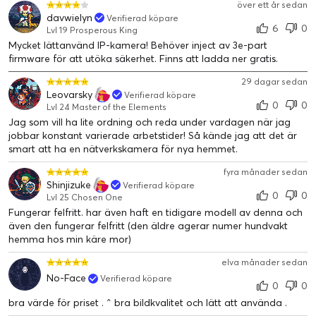
över ett år sedan
davwielyn
Verifierad köpare
6
0
Lvl 19 Prosperous King
Mycket lättanvänd IP-kamera! Behöver inject av 3e-part
firmware för att utöka säkerhet. Finns att ladda ner gratis.
29 dagar sedan
Leovarsky
Verifierad köpare
0
0
Lvl 24 Master of the Elements
Jag som vill ha lite ordning och reda under vardagen när jag
jobbar konstant varierade arbetstider! Så kände jag att det är
smart att ha en nätverkskamera för nya hemmet.
fyra månader sedan
Shinjizuke
Verifierad köpare
0
0
Lvl 25 Chosen One
Fungerar felfritt. har även haft en tidigare modell av denna och
även den fungerar felfritt (den äldre agerar numer hundvakt
hemma hos min käre mor)
elva månader sedan
No-Face
Verifierad köpare
0
0
bra värde för priset . ^ bra bildkvalitet och lätt att använda .