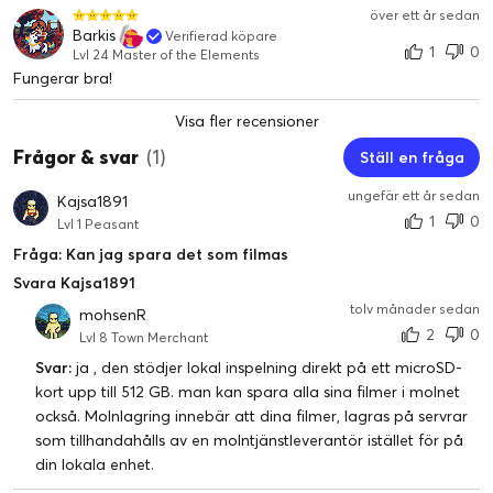
över ett år sedan
Barkis
Verifierad köpare
1
0
Lvl 24 Master of the Elements
Fungerar bra!
Visa fler recensioner
Frågor & svar
(1)
Ställ en fråga
ungefär ett år sedan
Kajsa1891
1
0
Lvl 1 Peasant
Fråga: Kan jag spara det som filmas
Svara Kajsa1891
tolv månader sedan
mohsenR
2
0
Lvl 8 Town Merchant
Svar:
ja , den stödjer lokal inspelning direkt på ett microSD-
kort upp till 512 GB. man kan spara alla sina filmer i molnet
också. Molnlagring innebär att dina filmer, lagras på servrar
som tillhandahålls av en molntjänstleverantör istället för på
din lokala enhet.