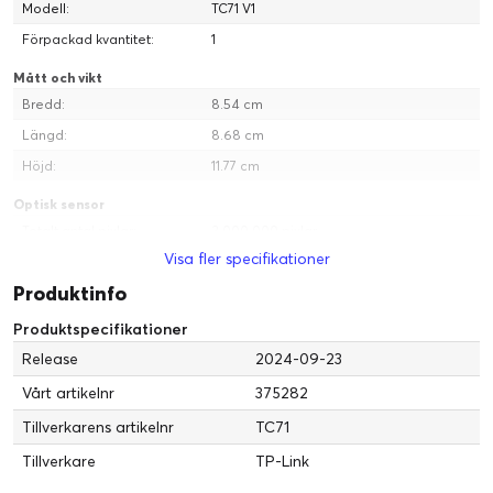
Modell:
TC71 V1
Förpackad kvantitet:
1
Mått och vikt
Bredd:
8.54 cm
Längd:
8.68 cm
Höjd:
11.77 cm
Optisk sensor
Totalt antal pixlar:
3 000 000 pixlar
Visa fler specifikationer
Sensorstorlek:
1/2.8"
Produktinfo
Sensorstorlek (metrisk):
9.1 mm (1/2.8")
Produktspecifikationer
Nätverk
Nätverksgränssnitt:
Release
2.4GHz radio
2024-09-23
Vårt artikelnr
375282
Systemkrav
Operativsystem erfordras:
Apple iOS 10 eller senare, Android 4.4
Tillverkarens artikelnr
TC71
eller högre
Tillverkare
TP-Link
Diverse