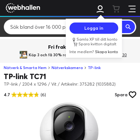
Logga in
Samla XP till ditt konto
Spara kvitton digitalt
Fri frakt över 800 kr.
Inte medlem?
Skapa konto
Köp 3 och få 30% rabatt
med rabattkoden 3Gives30
Nätverk & Smarta Hem
Nätverkskamera
TP-link
TP-link TC71
TP-link / 2304 x 1296 / Vit
/
Artikelnr: 375282 (1035882)
4.7
(6)
Spara