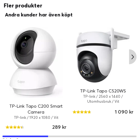
Fler produkter
Färgkategori:
Vit
Andra kunder har även köpt
Flash-minne
Minneskort som stöds:
microSD-kort
Service och support
Typ:
2 års garanti
TP-Link Tapo C520WS
TP-link / 2560 x 1440 /
Utomhusbruk / Vit
TP-Link Tapo C200 Smart
1 090 kr
Camera
TP-link / 1920 x 1080 / Vit
289 kr