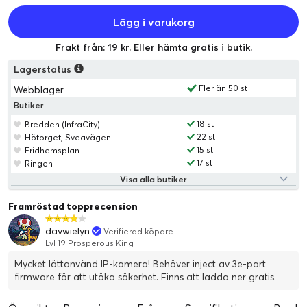
Lägg i varukorg
Frakt från: 19 kr. Eller hämta gratis i butik.
Lagerstatus
Fler än 50 st
Webblager
Butiker
18 st
Bredden (InfraCity)
22 st
Hötorget, Sveavägen
15 st
Fridhemsplan
17 st
Ringen
Visa alla butiker
Framröstad topprecension
davwielyn
Verifierad köpare
Lvl 19 Prosperous King
Mycket lättanvänd IP-kamera! Behöver inject av 3e-part
firmware för att utöka säkerhet. Finns att ladda ner gratis.