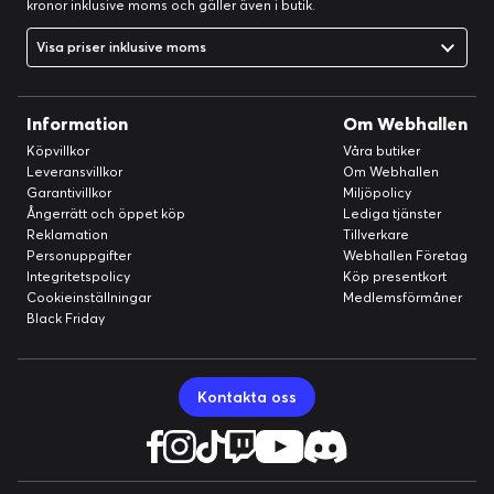
kronor inklusive moms och gäller även i butik.
Visa priser inklusive moms
Information
Om Webhallen
Köpvillkor
Våra butiker
Leveransvillkor
Om Webhallen
Garantivillkor
Miljöpolicy
Ångerrätt och öppet köp
Lediga tjänster
Reklamation
Tillverkare
Personuppgifter
Webhallen Företag
Integritetspolicy
Köp presentkort
Cookieinställningar
Medlemsförmåner
Black Friday
Kontakta oss