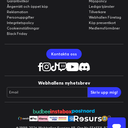
Garantivillkor
Miljöpolicy
Ångerrätt och öppet köp
Lediga tjänster
Reklamation
Tillverkare
Personuppgifter
Webhallen Företag
Integritetspolicy
Köp presentkort
Cookieinställningar
Medlemsförmåner
Black Friday
Kontakta oss
Webhallens nyhetsbrev
Skriv upp mig!
Email
© 1999-2026 Webhallen Sverige AB, Org.Nr: 556558-8224