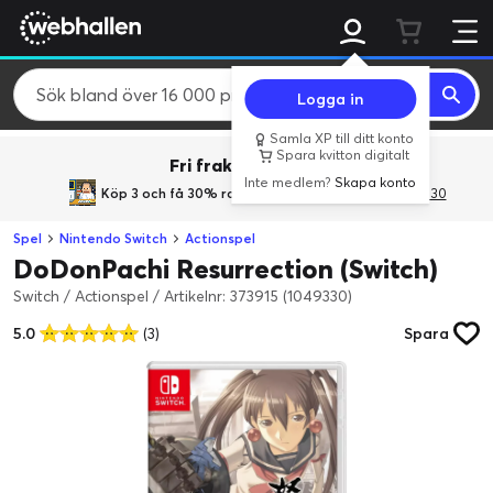
Logga in
Samla XP till ditt konto
Spara kvitton digitalt
Fri frakt över 800 kr.
Inte medlem?
Skapa konto
Köp 3 och få 30% rabatt
med rabattkoden 3Gives30
Spel
Nintendo Switch
Actionspel
DoDonPachi Resurrection (Switch)
Switch / Actionspel
/
Artikelnr: 373915 (1049330)
5.0
(3)
Spara