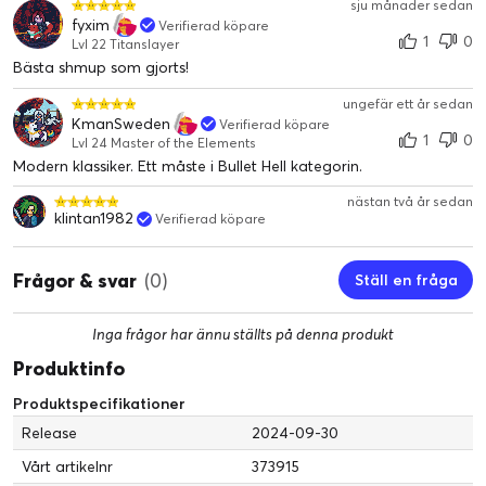
sju månader sedan
fyxim
Verifierad köpare
1
0
Lvl 22 Titanslayer
Bästa shmup som gjorts!
ungefär ett år sedan
KmanSweden
Verifierad köpare
1
0
Lvl 24 Master of the Elements
Modern klassiker. Ett måste i Bullet Hell kategorin.
nästan två år sedan
klintan1982
Verifierad köpare
Frågor & svar
(0)
Ställ en fråga
Inga frågor har ännu ställts på denna produkt
Produktinfo
Produktspecifikationer
Release
2024-09-30
Vårt artikelnr
373915