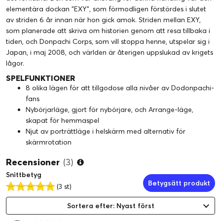
elementära dockan "EXY", som förmodligen förstördes i slutet
av striden 6 år innan när hon gick amok. Striden mellan EXY,
som planerade att skriva om historien genom att resa tillbaka i
tiden, och Donpachi Corps, som vill stoppa henne, utspelar sig i
Japan, i maj 2008, och världen är återigen uppslukad av krigets
lågor.
SPELFUNKTIONER
8 olika lägen för att tillgodose alla nivåer av Dodonpachi-
fans
Nybörjarläge, gjort för nybörjare, och Arrange-läge,
skapat för hemmaspel
Njut av porträttläge i helskärm med alternativ för
skärmrotation
Recensioner
(3)
Snittbetyg
Betygsätt produkt
(3 st)
Sortera efter: Nyast först