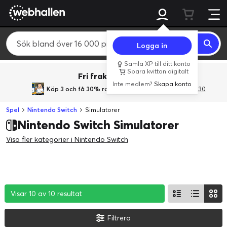
Logga in
Samla XP till ditt konto
Spara kvitton digitalt
Fri frakt över 800 kr.
Inte medlem?
Skapa konto
Köp 3 och få 30% rabatt
med rabattkoden 3Gives30
Spel
Nintendo Switch
Simulatorer
Nintendo Switch Simulatorer
Visa fler kategorier i Nintendo Switch
Visar 10 av 10 resultat
Visar 10 av 10 resultat
Visar 10 av 10 resultat
Filtrera