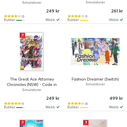
Code in Box
Simulatorer
Simulatorer
249 kr
261 kr
(2)
(1)
Butiker
Webb
Butiker
Webb
The Great Ace Attorney
Fashion Dreamer (Switch)
Chronicles (NSW) - Code in
Simulatorer
Box
Simulatorer
249 kr
499 kr
(1)
(4)
Butiker
Webb
Butiker
Webb