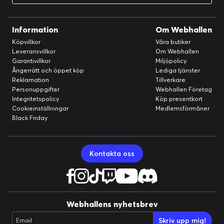
Information
Om Webhallen
Köpvillkor
Våra butiker
Leveransvillkor
Om Webhallen
Garantivillkor
Miljöpolicy
Ångerrätt och öppet köp
Lediga tjänster
Reklamation
Tillverkare
Personuppgifter
Webhallen Företag
Integritetspolicy
Köp presentkort
Cookieinställningar
Medlemsförmåner
Black Friday
Kontakta oss
Webhallens nyhetsbrev
Skriv upp mig!
Email