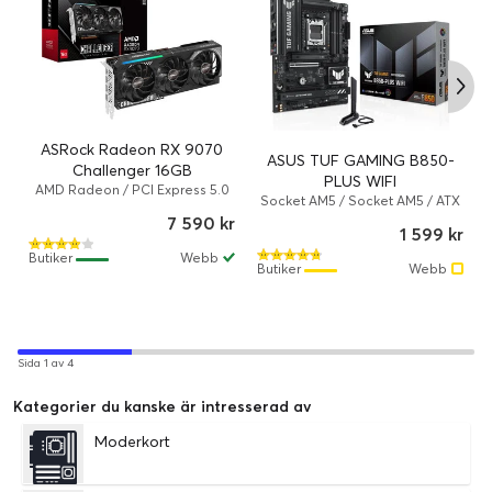
ASRock Radeon RX 9070
ASUS TUF GAMING B850-
Challenger 16GB
PLUS WIFI
AMD Radeon / PCI Express 5.0
Socket AM5 / Socket AM5 / ATX
x16 / 16 GB / 2070 MHz
/ AMD B850 / DDR5 SDRAM
7 590 kr
1 599 kr
Butiker
Webb
Butiker
Webb
Sida 1 av 4
Kategorier du kanske är intresserad av
Moderkort