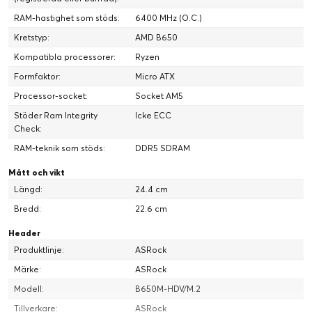
RAM-hastighet som stöds:
6400 MHz (O.C.)
Kretstyp:
AMD B650
Kompatibla processorer:
Ryzen
Formfaktor:
Micro ATX
Processor-socket:
Socket AM5
Stöder Ram Integrity
Icke ECC
Check:
RAM-teknik som stöds:
DDR5 SDRAM
Mått och vikt
Längd:
24.4 cm
Bredd:
22.6 cm
Header
Produktlinje:
ASRock
Märke:
ASRock
Modell:
B650M-HDV/M.2
Tillverkare:
ASRock