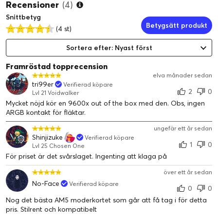
Recensioner
(4)
Snittbetyg
Betygsätt produkt
(4 st)
Sortera efter: Nyast först
Framröstad topprecension
elva månader sedan
tri99er
Verifierad köpare
2
0
Lvl 21 Voidwalker
Mycket nöjd kör en 9600x out of the box med den. Obs, ingen
ARGB kontakt för fläktar.
ungefär ett år sedan
Shinjizuke
Verifierad köpare
1
0
Lvl 25 Chosen One
För priset är det svårslaget. Ingenting att klaga på
över ett år sedan
No-Face
Verifierad köpare
0
0
Nog det bästa AM5 moderkortet som går att få tag i för detta
pris. Stilrent och kompatibelt