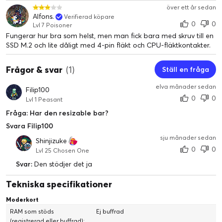
över ett år sedan
Alfons.
Verifierad köpare
0
0
Lvl 7 Poisoner
Fungerar hur bra som helst, men man fick bara med skruv till en
SSD M.2 och lite dåligt med 4-pin fläkt och CPU-fläktkontakter.
Frågor & svar
(1)
Ställ en fråga
elva månader sedan
Filip100
0
0
Lvl 1 Peasant
Fråga: Har den resizable bar?
Svara Filip100
sju månader sedan
Shinjizuke
0
0
Lvl 25 Chosen One
Svar:
Den stödjer det ja
Tekniska specifikationer
Moderkort
RAM som stöds
Ej buffrad
(registrerad eller buffrad):