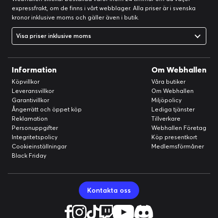
expressfrakt, om de finns i vårt webblager. Alla priser är i svenska
kronor inklusive moms och gäller även i butik.
Visa priser inklusive moms
Information
Om Webhallen
Köpvillkor
Våra butiker
Leveransvillkor
Om Webhallen
Garantivillkor
Miljöpolicy
Ångerrätt och öppet köp
Lediga tjänster
Reklamation
Tillverkare
Personuppgifter
Webhallen Företag
Integritetspolicy
Köp presentkort
Cookieinställningar
Medlemsförmåner
Black Friday
Kontakta oss