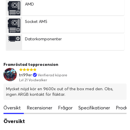
AMD
Socket AM5
Datorkomponenter
Framröstad topprecension
tri99er
Verifierad köpare
Lvl 21 Voidwalker
Mycket nöjd kör en 9600x out of the box med den. Obs,
ingen ARGB kontakt för fläktar.
Översikt
Recensioner
Frågor
Specifikationer
Produk
Översikt