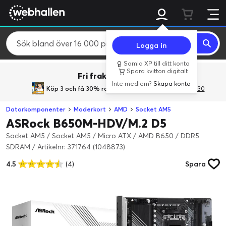
Logga in
Samla XP till ditt konto
Spara kvitton digitalt
Fri frakt över 800 kr.
Inte medlem?
Skapa konto
Köp 3 och få 30% rabatt
med rabattkoden 3Gives30
Datorkomponenter
Moderkort
AMD
Socket AM5
ASRock B650M-HDV/M.2 D5
Socket AM5 / Socket AM5 / Micro ATX / AMD B650 / DDR5
SDRAM
/
Artikelnr: 371764 (1048873)
4.5
(4)
Spara