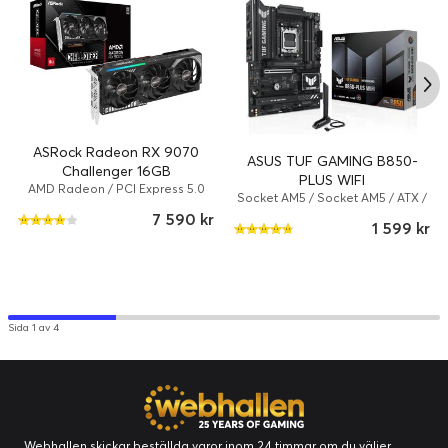
Ljudutgång
Typ:
Ljudkort
Diverse
Produkttyp:
Moderkort
ASRock Radeon RX 9070
ASUS TUF GAMING B850-
Challenger 16GB
PLUS WIFI
AMD Radeon / PCI Express 5.0
Socket AM5 / Socket AM5 / ATX /
x16 / 16 GB / 2070 MHz
AMD B850 / DDR5 SDRAM
7 590 kr
1 599 kr
Sida 1 av 4
Webhallen skickar beställda varor inom 24 timmar om du väljer