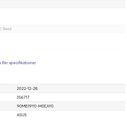
-C Gen2
 fler specifikationer
2022-12-28
356717
90MB19Y0-M0EAY0
ASUS