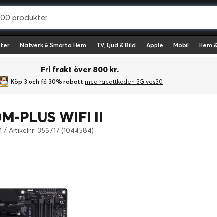
ter
Nätverk & Smarta Hem
TV, Ljud & Bild
Apple
Mobil
Hem &
Fri frakt över 800 kr.
Köp 3 och få 30% rabatt
med rabattkoden 3Gives30
M-PLUS WIFI II
AM
/
Artikelnr: 356717 (1044584)