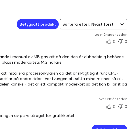
Betygsätt produkt
Sortera efter: Nyast först
tre månader sedan
0
0
läsande i manual av MB gav att då den den är dubbelsidig behövde
 plats i moderkortets M.2 hållare.
gt att installera processorkylaren då det är riktigt tight runt CPU-
ocklar på andra sidan. Var tvungen att sätta mina minnen så allt
delen kanske - det är ett kompakt moderkort så det kan bli brist på
över ett år sedan
0
0
ringen av pci-e utraget för grafikkortet