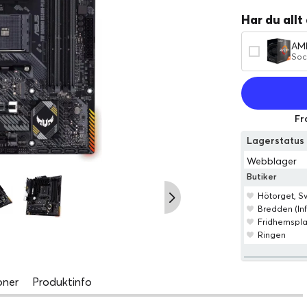
Har du allt
AM
Soc
Fr
Lagerstatu
Webblager
Butiker
Hötorget, 
Bredden (Inf
Fridhemspl
Ringen
oner
Produktinfo