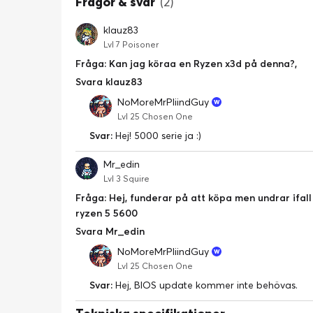
Frågor & svar
(2)
klauz83
Lvl 7 Poisoner
Fråga: Kan jag köraa en Ryzen x3d på denna?,
Svara klauz83
NoMoreMrPliindGuy
Lvl 25 Chosen One
Svar:
Hej! 5000 serie ja :)
Mr_edin
Lvl 3 Squire
Fråga: Hej, funderar på att köpa men undrar ifa
ryzen 5 5600
Svara Mr_edin
NoMoreMrPliindGuy
Lvl 25 Chosen One
Svar:
Hej, BIOS update kommer inte behövas.