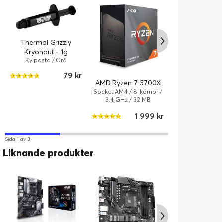
Thermal Grizzly
Kryonaut - 1g
Kylpasta / Grå
79 kr
AMD Ryzen 7 5700X
AMD Ryzen 5
Socket AM4 / 8-kärnor /
Socket AM4 / 6-
3.4 GHz / 32 MB
3.6 GHz / 1
1 999 kr
1
Sida 1 av 3
Liknande produkter