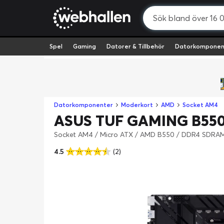
Spel
Gaming
Datorer & Tillbehör
Datorkomponen
Datorkomponenter
Moderkort
AMD
Socket AM4
ASUS TUF GAMING B550
Socket AM4 / Micro ATX / AMD B550 / DDR4 SDR
4.5
(2)