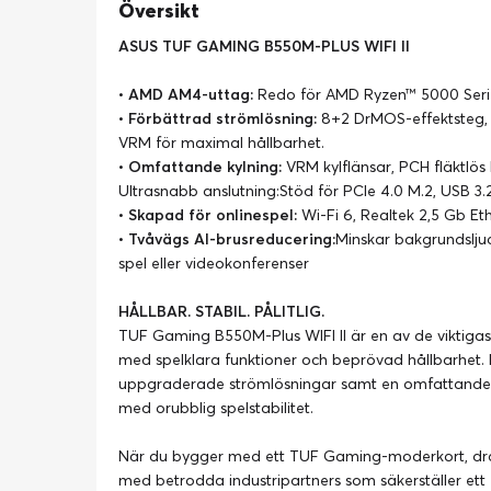
Översikt
ASUS TUF GAMING B550M-PLUS WIFI II
•
AMD AM4-uttag:
Redo för AMD Ryzen™ 5000 Serie
•
Förbättrad strömlösning:
8+2 DrMOS-effektsteg, 
VRM för maximal hållbarhet.
•
Omfattande kylning:
VRM kylflänsar, PCH fläktlös
Ultrasnabb anslutning:Stöd för PCIe 4.0 M.2, USB 
•
Skapad för onlinespel:
Wi-Fi 6, Realtek 2,5 Gb 
•
Tvåvägs AI-brusreducering:
Minskar bakgrundsljud
spel eller videokonferenser
HÅLLBAR. STABIL. PÅLITLIG.
TUF Gaming B550M-Plus WIFI II är en av de viktig
med spelklara funktioner och beprövad hållbarhet. 
uppgraderade strömlösningar samt en omfattande up
med orubblig spelstabilitet.
När du bygger med ett TUF Gaming-moderkort, dra
med betrodda industripartners som säkerställer ett