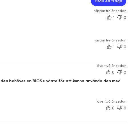
Ställ en fråga
nästan tre år sedan
1
0
nästan tre år sedan
1
0
över två år sedan
0
0
ll den behöver en BIOS update för att kunna använda den med
över två år sedan
0
0