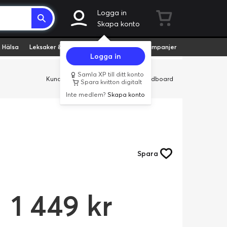
Logga in
Skapa konto
 Hälsa
Leksaker & Hobby
Fyndvaror
Kampanjer
Logga in
Samla XP till ditt konto
Kundservice
Butiker
Företag
Cardboard
Spara kvitton digitalt
Inte medlem?
Skapa konto
Spara
1 449 kr