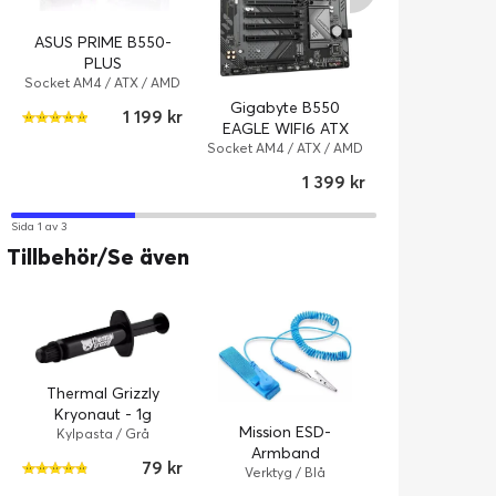
ASUS PRIME B550-
PLUS
ASUS PRIME 
Socket AM4 / ATX / AMD
K ARGB
B550 / DDR4 SDRAM
Gigabyte B550
1 199 kr
Socket AM4 / Mi
EAGLE WIFI6 ATX
/ AMD B550 /
1
Socket AM4 / ATX / AMD
SDRAM
B550 / DDR4 SDRAM
1 399 kr
Sida 1 av 3
Tillbehör/Se även
Thermal Grizzly
Kryonaut - 1g
Mission ESD-
Kylpasta / Grå
Armband
79 kr
Verktyg / Blå