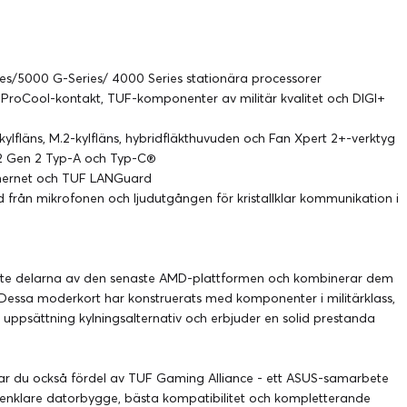
s/5000 G-Series/ 4000 Series stationära processorer
ProCool-kontakt, TUF-komponenter av militär kvalitet och DIGI+
 kylfläns, M.2-kylfläns, hybridfläkthuvuden och Fan Xpert 2+-verktyg
3.2 Gen 2 Typ-A och Typ-C®
Ethernet och TUF LANGuard
 från mikrofonen och ljudutgången för kristallklar kommunikation i
aste delarna av den senaste AMD-plattformen och kombinerar dem
Dessa moderkort har konstruerats med komponenter i militärklass,
psättning kylningsalternativ och erbjuder en solid prestanda
r du också fördel av TUF Gaming Alliance - ett ASUS-samarbete
 enklare datorbygge, bästa kompatibilitet och kompletterande