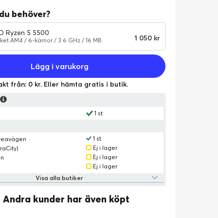
 du behöver?
D Ryzen 5 5500
1 050 kr
ket AM4 / 6-kärnor / 3.6 GHz / 16 MB
Lägg i varukorg
akt från: 0 kr. Eller hämta gratis i butik.
s
1 st
1 st
Sveavägen
Ej i lager
raCity)
Ej i lager
an
Ej i lager
Visa alla butiker
Andra kunder har även köpt