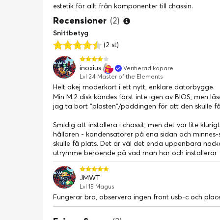
estetik för allt från komponenter till chassin.
Recensioner
(2)
Snittbetyg
(2 st)
inoxius
Verifierad köpare
Lvl 24 Master of the Elements
Helt okej moderkort i ett nytt, enklare datorbygge.
Min M.2 disk kändes först inte igen av BIOS, men 
jag ta bort "plasten"/paddingen för att den skulle få
Smidig att installera i chassit, men det var lite kluri
hållaren - kondensatorer på ena sidan och minnes-s
skulle få plats. Det är väl det enda uppenbara nack
utrymme beroende på vad man har och installerar
JMWT
Lvl 15 Magus
Fungerar bra, observera ingen front usb-c och place