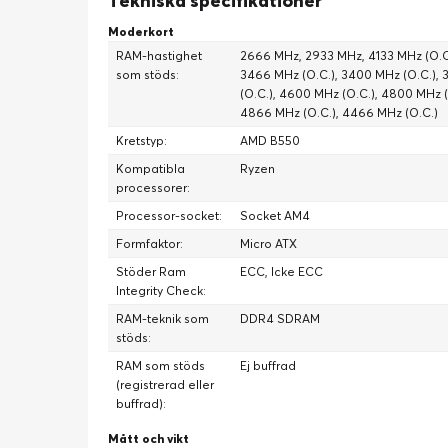
Tekniska specifikationer
Moderkort
RAM-hastighet
2666 MHz, 2933 MHz, 4133 MHz (O.C.)
som stöds:
3466 MHz (O.C.), 3400 MHz (O.C.),
(O.C.), 4600 MHz (O.C.), 4800 MHz 
4866 MHz (O.C.), 4466 MHz (O.C.)
Kretstyp:
AMD B550
Kompatibla
Ryzen
processorer:
Processor-socket:
Socket AM4
Formfaktor:
Micro ATX
Stöder Ram
ECC, Icke ECC
Integrity Check:
RAM-teknik som
DDR4 SDRAM
stöds:
RAM som stöds
Ej buffrad
(registrerad eller
buffrad):
Mått och vikt