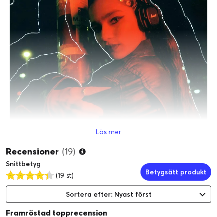
Läs mer
Recensioner
(19)
MARSHALLS SIGNATURLJUD
Snittbetyg
Betygsätt produkt
Mullrande bas, mjukt mellanregister och krispig diskant. Major
(19 st)
V ger dig signaturljudet från Marshall som du känner igen och
Sortera efter: Nyast först
älskar.
Framröstad topprecension