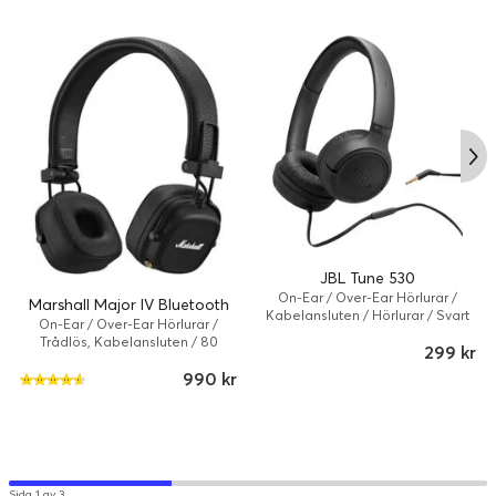
FÖRBEREDD FÖR BLUETOOTH LE AUDIO
Låt ingenting komma mellan dig och din musik med Major V
– de är förberedda för en framtid med Bluetooth LE Audio.
FÖRPACKNINGENS INNEHÅLL
JBL Tune 530
On-Ear / Over-Ear Hörlurar /
Major V-hörlurar
Marshall Major IV Bluetooth
Kabelansluten / Hörlurar / Svart
On-Ear / Over-Ear Hörlurar /
3,5 mm:s ljudkabel
Trådlös, Kabelansluten / 80
299 kr
Snabbstartsguide
timme/timmar / Hörlurar / Svart
Juridisk information och säkerhetsinformation
990 kr
USB-C-laddningskabel
Sida 1 av 3