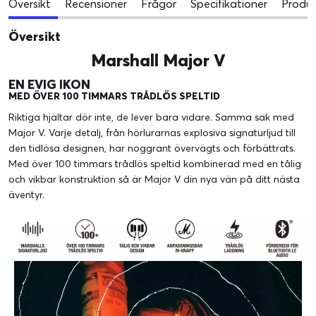
Översikt
Recensioner
Frågor
Specifikationer
Produk
Översikt
Marshall Major V
EN EVIG IKON
MED ÖVER 100 TIMMARS TRÅDLÖS SPELTID
Riktiga hjältar dör inte, de lever bara vidare. Samma sak med
Major V. Varje detalj, från hörlurarnas explosiva signaturljud till
den tidlösa designen, har noggrant övervägts och förbättrats.
Med över 100 timmars trådlös speltid kombinerad med en tålig
och vikbar konstruktion så är Major V din nya vän på ditt nästa
äventyr.