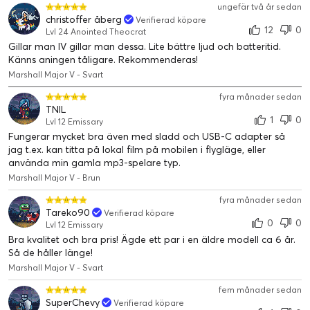
ungefär två år sedan
christoffer åberg
Verifierad köpare
12
0
Lvl 24 Anointed Theocrat
Gillar man IV gillar man dessa. Lite bättre ljud och batteritid.
Känns aningen tåligare. Rekommenderas!
Marshall Major V - Svart
fyra månader sedan
TNIL
1
0
Lvl 12 Emissary
Fungerar mycket bra även med sladd och USB-C adapter så
jag t.ex. kan titta på lokal film på mobilen i flygläge, eller
använda min gamla mp3-spelare typ.
Marshall Major V - Brun
fyra månader sedan
Tareko90
Verifierad köpare
0
0
Lvl 12 Emissary
Bra kvalitet och bra pris! Ägde ett par i en äldre modell ca 6 år.
Så de håller länge!
Marshall Major V - Svart
ÖVER 100 TIMMARS TRÅDLÖS SPELTID
fem månader sedan
Major V följer med dig på ditt nästa äventyr. Med över 100
SuperChevy
Verifierad köpare
timmars trådlös speltid klarar du dig i flera dagar.