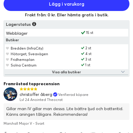
Lägg i varukorg
Frakt från: 0 kr. Eller hämta gratis i butik.
Lagerstatus
15 st
Webblager
Butiker
2 st
Bredden (InfraCity)
4 st
Hötorget, Sveavägen
3 st
Fridhemsplan
1 st
Solna Centrum
Visa alla butiker
Framröstad topprecension
christoffer åberg
Verifierad köpare
Lvl 24 Anointed Theocrat
Gillar man IV gillar man dessa. Lite bättre ljud och batteritid.
Känns aningen tåligare. Rekommenderas!
Marshall Major V - Svart