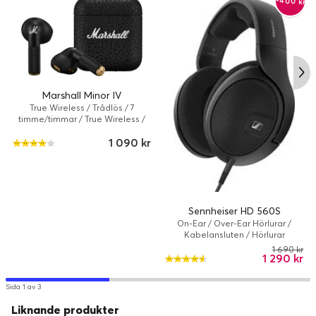
-400 kr
TRÅDLÖS LADDNING
Vi gillar inte heller sladdar, de är bara i vägen. Tack vare
Marshall Minor IV
True Wireless / Trådlös / 7
trådlös laddning kan du ge Major V mer kraft när den
timme/timmar / True Wireless /
behöver det.
Svart
1 090 kr
Sennheiser HD 560S
On-Ear / Over-Ear Hörlurar /
Kabelansluten / Hörlurar
1 690 kr
1 290 kr
Sida 1 av 3
Liknande produkter