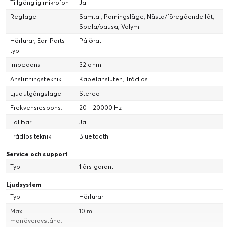
Tillgänglig mikrofon:
Ja
Tålig och hållbar. Kompakt vikbar design. Major är den femte
Reglage:
Samtal, Parningsläge, Nästa/föregående låt,
versionen av en modern klassiker.
Spela/pausa, Volym
Hörlurar, Ear-Parts-
På örat
typ:
Impedans:
32 ohm
Anslutningsteknik:
Kabelansluten, Trådlös
Ljudutgångsläge:
Stereo
Frekvensrespons:
20 - 20000 Hz
Fällbar:
Ja
Trådlös teknik:
Bluetooth
Service och support
Typ:
1 års garanti
Ljudsystem
Typ:
Hörlurar
Max
10 m
manöveravstånd: