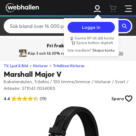
Logga in
Samla XP till ditt konto
Spara kvitton digitalt
Fri frakt över 800 kr.
Inte medlem?
Skapa konto
Köp 3 och få 30% rabatt
med rabattkoden 3Gives30
TV, Ljud & Bild
Hörlurar
Trådlösa Hörlurar
Marshall Major V
Kabelansluten, Trådlös / 100 timme/timmar / Hörlurar / Svart
/
Artikelnr: 371043 (1034081)
4.4
(19)
Spara