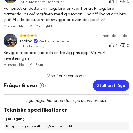
1
0
Lvl 21 Master of Deception
För priset är detta en riktigt bra on-ear hörlur. Riktigt bra
batteritid, bekväma(även med glasögon), ihopfällbara och bra
ljud! Att de dessutom är snygga är även det positivt!
Marshall Major V - Midnight Blue
sju månader sedan
scatha
Verifierad köpare
1
0
Lvl 12 Emissary
Snygga med bra ljud och en trevlig prislapp. Väl värt
investeringen
Marshall Major V - Brun
Visa fler recensioner
Frågor & svar
(0)
Ställ en fråga
Inga frågor har ännu ställts på denna produkt
Tekniska specifikationer
Ljudutgång
Kopplingsgränssnitt:
3,5 mm kontakt
TÅLIG OCH VIKBAR DESIGN