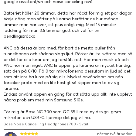
UPP TILL 20 TIMMAR
google assistant/siri och noise canceling nivå.
Batteriet håller 20 timmar, detta har räckt för mig ett par dagar.
Varje gång man sätter på lurarna berättar de hur många
timmar man har kvar, ett plus enligt mig. Med 15 minuter
laddning får man 3.5 timmar gott och väl för en
pendlingsträcka.
ÖVERLÄGSEN TYSTNAD.
ANC på dessa är bra med, får bort de mesta buller från
KRAFTFULLT LJUD.
tunnelbanan och sådana slags ljud. Röster är lite svårare men så
är det för alla lurar om jag förstått rätt. Har man musik på och
ANC hör man inget. ANC knappen på lurarna är mycket händig,
Justerbar brusreducering i världsklass – med
satt den på 0/10. På 0 tar mikrofonerna dessutom in ljud så det
situationsmedvetenhet för när du vill släppa in
som att inte ha lurar på sig alls. Mycket användbart om nån
försöker prata med en lite hastigt så slipper man ta av sig
omvärlden. Hi-Fi-ljud med justerbar equalizer så att du
lurarna.
kan justera musiken efter din smak. Oöverträffad
Endast använt appen en gång för att sätta upp allt, inte upplevt
röstupptagning för tydliga samtal. Och kuddar i
några problem med min Samsung S10e.
proteinläder för bekväm passform hela dagen. Det är
För mig är Bose NC 700 som QC 35 ll med ny design, grym
allt du vill ha av ett par trådlösa Bluetooth-hörlurar –
mikrofon och USB-C. I princip det jag vill ha.
och lite till.
Bose Noise Cancelling Headphones 700 - Svart
nästan två år sedan