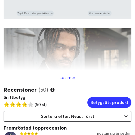
som QC 35 ll med ny design, grym mikrofon och USB-C. I
princip det jag vill ha.
Tryck för att visa produkten nu
Hur man använder
Läs mer
Recensioner
(50)
Snittbetyg
JUSTERBAR BRUSREDUCERING I
Betygsätt produkt
(50 st)
VÄRLDSKLASS
Sortera efter: Nyast först
HI-FI-LJUD
Framröstad topprecension
nästan sju år sedan