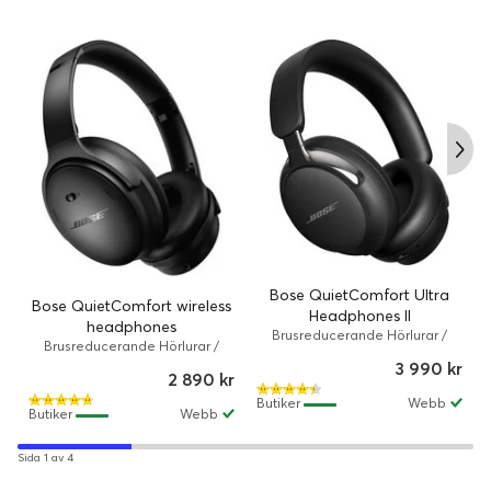
Bose QuietComfort Ultra
Bose QuietComfort wireless
Headphones II
headphones
Brusreducerande Hörlurar /
Brusreducerande Hörlurar /
Trådlös, Kabelansluten / ANC /
Kabelansluten, Trådlös / ANC /
3 990 kr
30 timme/timmar / Hörlurar /
2 890 kr
24 timme/timmar / Hörlurar /
Svart
Svart
Butiker
Webb
Butiker
Webb
Sida 1 av 4