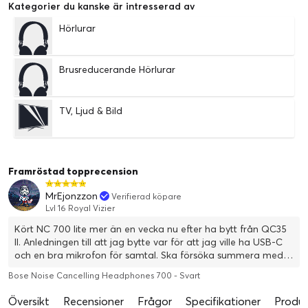
Kategorier du kanske är intresserad av
Hörlurar
Brusreducerande Hörlurar
TV, Ljud & Bild
Framröstad topprecension
MrEjonzzon
Verifierad köpare
Lvl 16 Royal Vizier
Kört NC 700 lite mer än en vecka nu efter ha bytt från QC35
ll. Anledningen till att jag bytte var för att jag ville ha USB-C
och en bra mikrofon för samtal. Ska försöka summera med
min upplevelse efter bytet. Komfortmässigt tycker jag båda
Bose Noise Cancelling Headphones 700 - Svart
är är jämna, båda är väldigt sköna, jag har glasögon. Mitt
huvud och öron är väl rätt små. En del har verkar upplevt att
Översikt
Recensioner
Frågor
Specifikationer
Produk
de klämmer åt för mycket, men något sådant har i alla fall