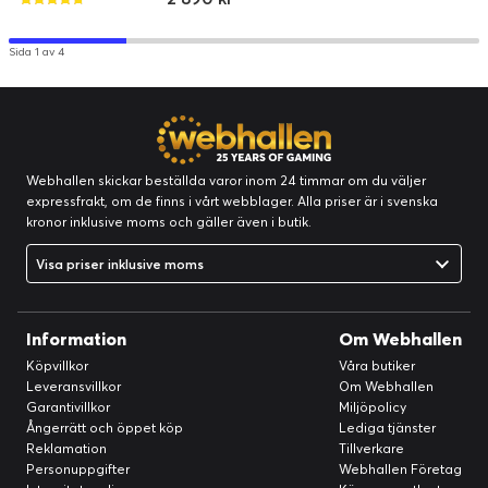
Svart
Cancelling Headphones 700?
Svart
Sida 1 av 4
Hur parar jag ihop Bose Noise Cancelling
Headphones 700 med en mobil enhet?
Kan Bose Noise Cancelling Headphones
700 vara anslutna till två mobila enheter
Webhallen skickar beställda varor inom 24 timmar om du väljer
samtidigt?
expressfrakt, om de finns i vårt webblager. Alla priser är i svenska
kronor inklusive moms och gäller även i butik.
Vilken räckvidd har Bose Noise Cancelling
Headphones 700?
Visa priser inklusive moms
Hur länge räcker batteriet?
Information
Om Webhallen
Hur reglerar jag volymen eller hanterar
Köpvillkor
Våra butiker
mitt innehåll med Bose Noise Cancelling
Leveransvillkor
Om Webhallen
Headphones 700?
Garantivillkor
Miljöpolicy
Ångerrätt och öppet köp
Lediga tjänster
Kan jag ändra equalizerinställningar på
Reklamation
Tillverkare
Personuppgifter
Webhallen Företag
Bose Noise Cancelling Headphones 700?