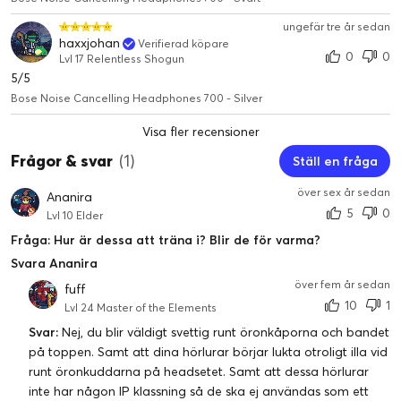
att känna av ljudet omkring dig och skapar direkt en
motsatt signal för att stänga det ute. Med justerbar
ungefär tre år sedan
haxxjohan
Verifierad köpare
brusreducering kan du styra hur mycket – eller lite – av
0
0
Lvl 17 Relentless Shogun
omvärlden du vill höra. I konversationsläget kan du
5/5
dessutom justera brusreduceringen samtidigt som du
Bose Noise Cancelling Headphones 700 - Silver
pausar musiken för att ta ett samtal.
Visa fler recensioner
Frågor & svar
(1)
Ställ en fråga
över sex år sedan
Ananira
5
0
Lvl 10 Elder
Fråga: Hur är dessa att träna i? Blir de för varma?
Svara Ananira
över fem år sedan
fuff
10
1
Lvl 24 Master of the Elements
Svar:
Nej, du blir väldigt svettig runt öronkåporna och bandet
på toppen. Samt att dina hörlurar börjar lukta otroligt illa vid
runt öronkuddarna på headsetet. Samt att dessa hörlurar
inte har någon IP klassning så de ska ej användas som ett