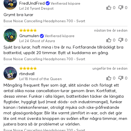
FredUndFred
Verifierad köpare
0
0
Lvl 24 Tyrant Despot
Grymt bra lurar
Bose Noise Cancelling Headphones 700 - Svart
nästan tre år sedan
Gnumulen
Verifierad köpare
0
0
Lvl 24 Ghost of Azura
Sjukt bra lurar, haft mina i tre år nu. Fortfarande tillräckligt bra
batteritid, uppåt 20 timmar. Bytt ut kuddarna en gång.
Bose Noise Cancelling Headphones 700 - Svart
ungefär tre år sedan
rtindvall
0
0
Lvl 18 Hand of the Queen
Mångårig frequent flyer som ägt, slitit sönder och förlagt ett
antal olika noise cancellation-lurar genom åren. Kortfattat,
Hör det du vill höra, inget
dessa vinner. Funkar i alla lägen, batteritiden täcker de längsta
flygtider, hyggligt ljud (mest döds- och industrimangel), funkar
annat.
kanon i telekonferenser, otroligt mjuka och icke-påfrestande
mot glasögonbågar. Blir lite varmt jämfört in-ear, och det gär
Vår patenterade aktiva brusreduceringsteknik använder
lite ont mot översta knoppen av svålen efter några timmar, men
justera bara så är problemet ur världen.
mikrofoner på både in- och utsidan av öronkåporna för
Bose Noise Cancelling Headphones 700 - Svart