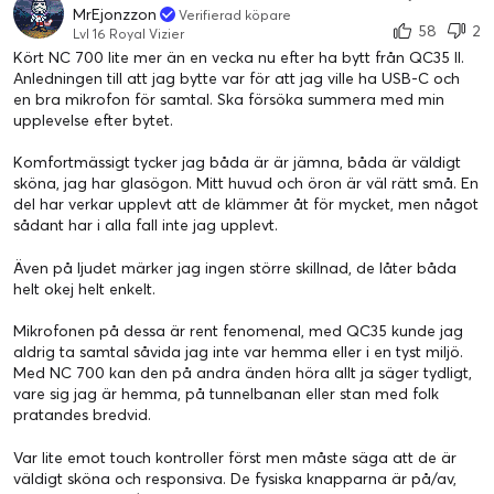
MrEjonzzon
Verifierad köpare
58
2
Lvl 16 Royal Vizier
OÖVERTRÄFFAD RÖSTUPPTAGNING
Kört NC 700 lite mer än en vecka nu efter ha bytt från QC35 ll.
Anledningen till att jag bytte var för att jag ville ha USB-C och
en bra mikrofon för samtal. Ska försöka summera med min
upplevelse efter bytet.
KAPACITIVA TOUCHKONTROLLER
Komfortmässigt tycker jag båda är är jämna, båda är väldigt
sköna, jag har glasögon. Mitt huvud och öron är väl rätt små. En
del har verkar upplevt att de klämmer åt för mycket, men något
sådant har i alla fall inte jag upplevt.
STRÖMLINJEFORMAD OCH LÄTT DESIGN
Även på ljudet märker jag ingen större skillnad, de låter båda
helt okej helt enkelt.
PÅLITLIG BLUETOOTH®-ANSLUTNING
Mikrofonen på dessa är rent fenomenal, med QC35 kunde jag
aldrig ta samtal såvida jag inte var hemma eller i en tyst miljö.
Med NC 700 kan den på andra änden höra allt ja säger tydligt,
vare sig jag är hemma, på tunnelbanan eller stan med folk
INBYGGD RÖSTSTYRNING*
pratandes bredvid.
Var lite emot touch kontroller först men måste säga att de är
väldigt sköna och responsiva. De fysiska knapparna är på/av,