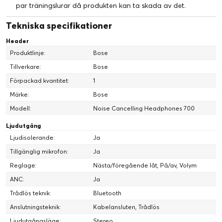
par träningslurar då produkten kan ta skada av det.
Prata, svep eller tryck.
Tekniska specifikationer
Den upplevelse som du är värd
Header
Produktlinje:
Bose
HI-FI-LJUD
Tillverkare:
Bose
Vi har arbetat hårt för att göra Headphones 700 enkla
Förpackad kvantitet:
1
att använda. Den högra öronkåpan har kapacitiva
Märke:
Bose
touchsensorer så att du kan hantera volym, samtal och
Modell:
Noise Cancelling Headphones 700
musik utan att titta på telefonen. Lågprofilknapparna
Ljudutgång
styr påslagning/avstängning, förinställningar för
Ljudisolerande:
Ja
brusreducering och åtkomst till röstassistenten (VPA).
Tillgänglig mikrofon:
Ja
Med den inbyggda röststyrningen får du snabbt
åtkomst till musik, meddelanden och information. Och
Reglage:
Nästa/föregående låt, På/av, Volym
med Bose Music-appen kan du använda valbara EQ-
ANC:
Ja
funktioner, hantera Bluetooth-anslutningar, byta
Trådlös teknik:
Bluetooth
röstassistent, kontrollera batteritiden och mycket mer.
Anslutningsteknik:
Kabelansluten, Trådlös
Ljudutgångsläge:
Stereo