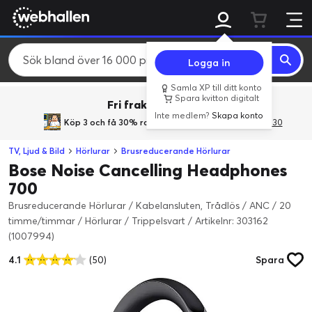
Logga in
Samla XP till ditt konto
Spara kvitton digitalt
Fri frakt över 800 kr.
Inte medlem?
Skapa konto
Köp 3 och få 30% rabatt
med rabattkoden 3Gives30
TV, Ljud & Bild
Hörlurar
Brusreducerande Hörlurar
Bose Noise Cancelling Headphones
700
Brusreducerande Hörlurar / Kabelansluten, Trådlös / ANC / 20
timme/timmar / Hörlurar / Trippelsvart
/
Artikelnr: 303162
(1007994)
4.1
(50)
Spara