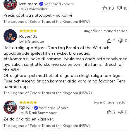
iamimemi
Verifierad köpare
110
10
Lvl 21 Voidwalker
Precis köpt på nattöppet - nu kör vi
The Legend of Zelda: Tears of the Kingdom (NSW)
ungefär en månad sedan
Raven105
2
0
Lvl 6 Gladiator
Helt otrolig uppföljare. Dom tog Breath of the Wild och
uppdaterade spelet till en mycket bra sequel.
Att komma tillbaka till samma Hyrule men ändå hitta tonvis med
nya saker, samt utforska nya ställen som inte fanns i Breath of
the Wild.
Otroligt bra spel med helt otroliga och riktigt roliga förmågor.
Fuse och Ascend är och kommer alltid vara mina favoriter. Fem
tummar upp.
The Legend of Zelda: Tears of the Kingdom (NSW2)
två månader sedan
DjSilver
Verifierad köpare
2
0
Lvl 18 Dark Summoner
Zelda är alltid en klassiker.
The Legend of Zelda: Tears of the Kingdom (NSW)