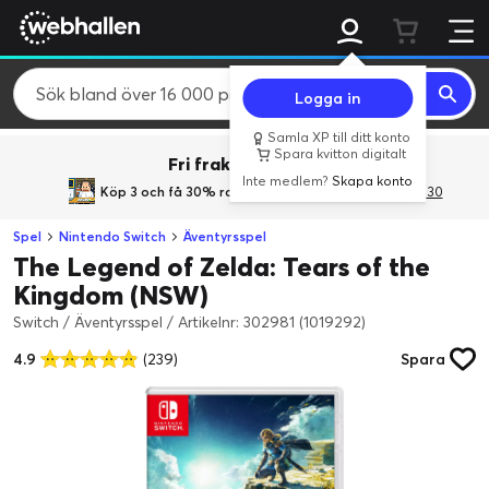
Logga in
Samla XP till ditt konto
Spara kvitton digitalt
Fri frakt över 800 kr.
Inte medlem?
Skapa konto
Köp 3 och få 30% rabatt
med rabattkoden 3Gives30
Spel
Nintendo Switch
Äventyrsspel
The Legend of Zelda: Tears of the
Kingdom (NSW)
Switch / Äventyrsspel
/
Artikelnr: 302981 (1019292)
4.9
(239)
Spara