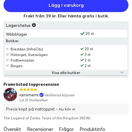
Lägg i varukorg
Frakt från: 39 kr. Eller hämta gratis i butik.
Lagerstatus
20 st
Webblager
Butiker
20 st
Bredden (InfraCity)
3 st
Hötorget, Sveavägen
2 st
Fridhemsplan
2 st
Ringen
Visa alla butiker
Framröstad topprecension
iamimemi
Verifierad köpare
Lvl 21 Voidwalker
Precis köpt på nattöppet - nu kör vi
The Legend of Zelda: Tears of the Kingdom (NSW)
Översikt
Recensioner
Frågor
Produktinfo