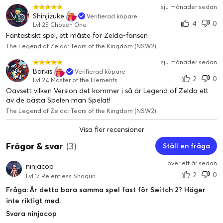
sju månader sedan
Shinjizuke
Verifierad köpare
4
0
Lvl 25 Chosen One
Fantastiskt spel, ett måste för Zelda-fansen
The Legend of Zelda: Tears of the Kingdom (NSW2)
sju månader sedan
Barkis
Verifierad köpare
2
0
Lvl 24 Master of the Elements
Oavsett vilken Version det kommer i så är Legend of Zelda ett
av de bästa Spelen man Spelat!
The Legend of Zelda: Tears of the Kingdom (NSW2)
Visa fler recensioner
Frågor & svar
(3)
Ställ en fråga
över ett år sedan
ninjacop
2
0
Lvl 17 Relentless Shogun
Fråga: Är detta bara samma spel fast för Switch 2? Häger
inte riktigt med.
Svara ninjacop