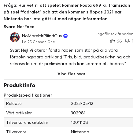
Fråga: Hur vet ni att spelet kommer kosta 699 kr, framsidan
på spel ”fodralet” och att den kommer släppas 2021 när
Nintendo har inte gått ut med någon information
Svara No-Face
ungefär sex år sedan
NoMoreMrPliindGuy
66
1
Lvl 25 Chosen One
Svar:
Hej! Vi citerar första raden som står på alla våra
förbokningsbara artiklar ;) "Pris, bild, produktbeskrivning och
releasedatum är preliminära och kan komma att ändras."
Visa fler svar
Produktinfo
Produktspecifikationer
Release
2023-05-12
Vårt artikelnr
302981
Tillverkarens artikelnr
10011108
Tillverkare
Nintendo