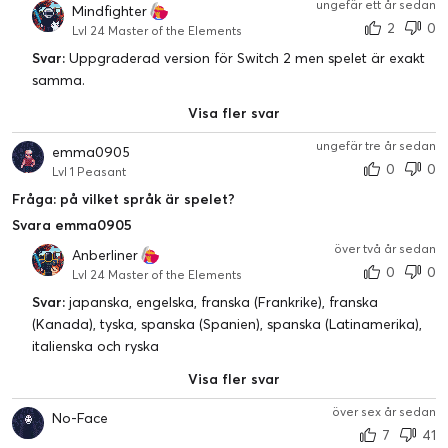
ungefär ett år sedan
Mindfighter
2
0
Lvl 24 Master of the Elements
Svar:
Uppgraderad version för Switch 2 men spelet är exakt
samma.
Visa fler svar
ungefär tre år sedan
emma0905
0
0
Lvl 1 Peasant
Fråga: på vilket språk är spelet?
Svara emma0905
över två år sedan
Anberliner
0
0
Lvl 24 Master of the Elements
Svar:
japanska, engelska, franska (Frankrike), franska
(Kanada), tyska, spanska (Spanien), spanska (Latinamerika),
italienska och ryska
Visa fler svar
över sex år sedan
No-Face
7
41