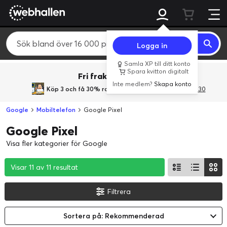
Logga in
Samla XP till ditt konto
Spara kvitton digitalt
Fri frakt över 800 kr.
Inte medlem?
Skapa konto
Köp 3 och få 30% rabatt
med rabattkoden 3Gives30
Google
Mobiltelefon
Google Pixel
Google Pixel
Visa fler kategorier för Google
Visar 11 av 11 resultat
Visar 11 av 11 resultat
Visar 11 av 11 resultat
Filtrera
Sortera på: Rekommenderad