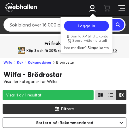
Logga in
Samla XP till ditt konto
Spara kvitton digitalt
Fri frakt över 800 kr.
Inte medlem?
Skapa konto
Köp 3 och få 30% rabatt
med rabattkoden 3Gives30
Wilfa
Kök
Köksmaskiner
Brödrostar
Wilfa - Brödrostar
Visa fler kategorier för Wilfa
Visar 1 av 1 resultat
Visar 1 av 1 resultat
Visar 1 av 1 resultat
Filtrera
Sortera på: Rekommenderad