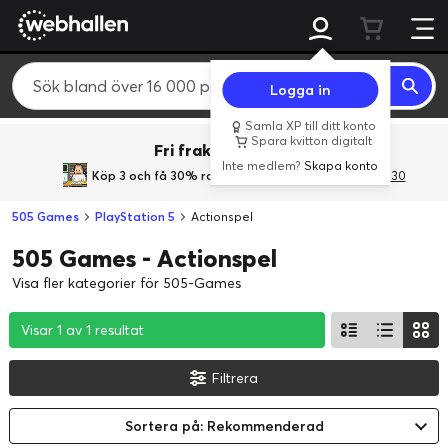
Logga in
Samla XP till ditt konto
Spara kvitton digitalt
Fri frakt över 800 kr.
Inte medlem?
Skapa konto
Köp 3 och få 30% rabatt
med rabattkoden 3Gives30
505 Games
PlayStation 5
Actionspel
505 Games - Actionspel
Visa fler kategorier för 505-Games
Visar 1 av 1 resultat
Visar 1 av 1 resultat
Visar 1 av 1 resultat
Filtrera
Sortera på: Rekommenderad