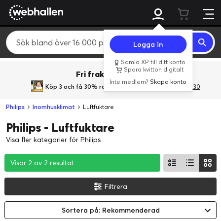
Logga in
Samla XP till ditt konto
Spara kvitton digitalt
Fri frakt över 800 kr.
Inte medlem?
Skapa konto
Köp 3 och få 30% rabatt
med rabattkoden 3Gives30
Philips
Inomhusklimat
Luftfuktare
Philips - Luftfuktare
Visa fler kategorier för Philips
Visar 2 av 2 resultat
Visar 2 av 2 resultat
Visar 2 av 2 resultat
Filtrera
Sortera på: Rekommenderad