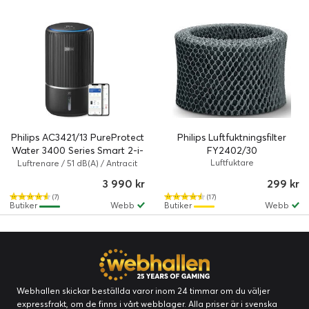
Philips AC3421/13 PureProtect
Philips Luftfuktningsfilter
Water 3400 Series Smart 2-i-
FY2402/30
1-luftrenare och -luftfuktare
Luftfuktare
Luftrenare / 51 dB(A) / Antracit
3 990 kr
299 kr
(7)
(17)
Butiker
Webb
Butiker
Webb
Webhallen skickar beställda varor inom 24 timmar om du väljer
expressfrakt, om de finns i vårt webblager. Alla priser är i svenska