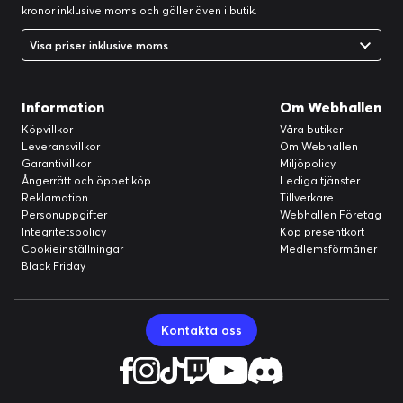
kronor inklusive moms och gäller även i butik.
Visa priser inklusive moms
Information
Om Webhallen
Köpvillkor
Våra butiker
Leveransvillkor
Om Webhallen
Garantivillkor
Miljöpolicy
Ångerrätt och öppet köp
Lediga tjänster
Reklamation
Tillverkare
Personuppgifter
Webhallen Företag
Integritetspolicy
Köp presentkort
Cookieinställningar
Medlemsförmåner
Black Friday
Kontakta oss