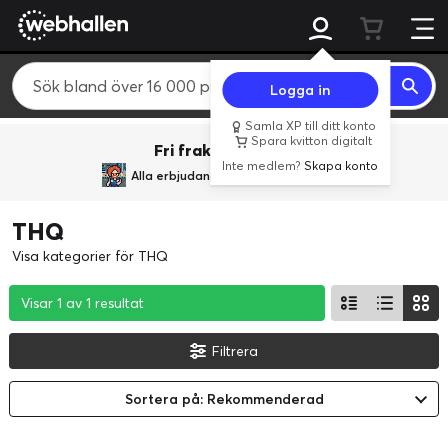
Logga in
Samla XP till ditt konto
Spara kvitton digitalt
Fri frakt över 800 kr.
Inte medlem?
Skapa konto
Alla erbjudanden från
BACK TO REALITY
THQ
Visa kategorier för THQ
Visar 1 av 1 resultat
Visar 1 av 1 resultat
Visar 1 av 1 resultat
Filtrera
Sortera på: Rekommenderad