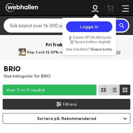
Logga in
Samla XP till ditt konto
Spara kvitton digitalt
Fri frakt över 800 kr.
Inte medlem?
Skapa konto
Köp 3 och få 30% rabatt
med rabattkoden 3Gives30
BRIO
Visa kategorier för BRIO
Visar 0 av 0 resultat
Visar 0 av 0 resultat
Visar 0 av 0 resultat
Filtrera
Sortera på: Rekommenderad