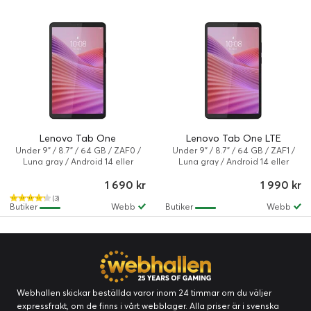
Lenovo Tab One
Lenovo Tab One LTE
Under 9" / 8.7" / 64 GB / ZAF0 /
Under 9" / 8.7" / 64 GB / ZAF1 /
Luna gray / Android 14 eller
Luna gray / Android 14 eller
senare
senare
1 690 kr
1 990 kr
(3)
Butiker
Webb
Butiker
Webb
Webhallen skickar beställda varor inom 24 timmar om du väljer
expressfrakt, om de finns i vårt webblager. Alla priser är i svenska