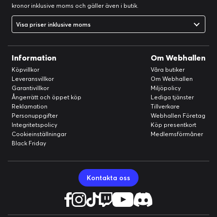
kronor inklusive moms och gäller även i butik.
Visa priser inklusive moms
Information
Om Webhallen
Köpvillkor
Våra butiker
Leveransvillkor
Om Webhallen
Garantivillkor
Miljöpolicy
Ångerrätt och öppet köp
Lediga tjänster
Reklamation
Tillverkare
Personuppgifter
Webhallen Företag
Integritetspolicy
Köp presentkort
Cookieinställningar
Medlemsförmåner
Black Friday
Kontakta oss