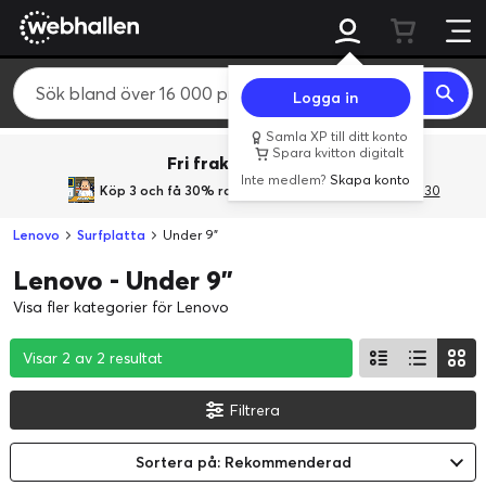
Logga in
Samla XP till ditt konto
Spara kvitton digitalt
Fri frakt över 800 kr.
Inte medlem?
Skapa konto
Köp 3 och få 30% rabatt
med rabattkoden 3Gives30
Lenovo
Surfplatta
Under 9"
Lenovo - Under 9"
Visa fler kategorier för Lenovo
Visar 2 av 2 resultat
Visar 2 av 2 resultat
Visar 2 av 2 resultat
Filtrera
Sortera på: Rekommenderad