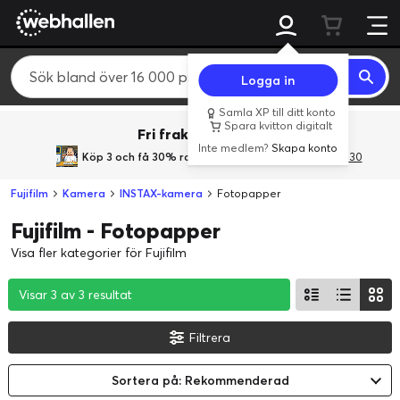
Logga in
Samla XP till ditt konto
Spara kvitton digitalt
Fri frakt över 800 kr.
Inte medlem?
Skapa konto
Köp 3 och få 30% rabatt
med rabattkoden 3Gives30
Fujifilm
Kamera
INSTAX-kamera
Fotopapper
Fujifilm - Fotopapper
Visa fler kategorier för Fujifilm
Visar 3 av 3 resultat
Visar 3 av 3 resultat
Visar 3 av 3 resultat
Filtrera
Sortera på: Rekommenderad