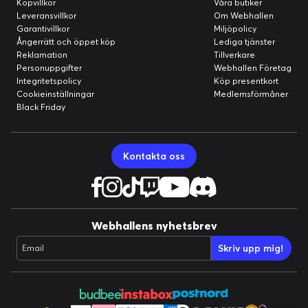
Köpvillkor
Våra butiker
Leveransvillkor
Om Webhallen
Garantivillkor
Miljöpolicy
Ångerrätt och öppet köp
Lediga tjänster
Reklamation
Tillverkare
Personuppgifter
Webhallen Företag
Integritetspolicy
Köp presentkort
Cookieinställningar
Medlemsförmåner
Black Friday
Kontakta oss
Webhallens nyhetsbrev
Skriv upp mig!
Email