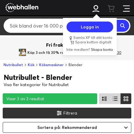
Logga in
Samla XP till ditt konto
Spara kvitton digitalt
Fri frakt över 800 kr.
Inte medlem?
Skapa konto
Köp 3 och få 30% rabatt
med rabattkoden 3Gives30
Nutribullet
Kök
Köksmaskiner
Blender
Nutribullet - Blender
Visa fler kategorier för Nutribullet
Visar 3 av 3 resultat
Visar 3 av 3 resultat
Visar 3 av 3 resultat
Filtrera
Sortera på: Rekommenderad