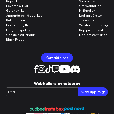
Köpvillkor
Våra butiker
Leveransvillkor
Om Webhallen
Garantivillkor
Miljöpolicy
Ångerrätt och öppet köp
Lediga tjänster
Reklamation
Tillverkare
Personuppgifter
Webhallen Företag
Integritetspolicy
Köp presentkort
Cookieinställningar
Medlemsförmåner
Black Friday
Kontakta oss
Webhallens nyhetsbrev
Skriv upp mig!
Email