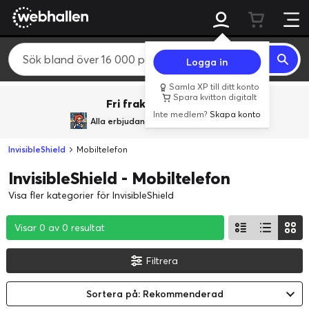
Logga in
Samla XP till ditt konto
Spara kvitton digitalt
Fri frakt över 800 kr.
Inte medlem?
Skapa konto
Alla erbjudanden från
BACK TO REALITY
InvisibleShield
Mobiltelefon
InvisibleShield - Mobiltelefon
Visa fler kategorier för InvisibleShield
Visar 0 av 0 resultat
Visar 0 av 0 resultat
Visar 0 av 0 resultat
Filtrera
Sortera på: Rekommenderad