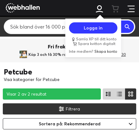
Logga in
Samla XP till ditt konto
Spara kvitton digitalt
Fri frakt över 800 kr.
Inte medlem?
Skapa konto
Köp 3 och få 30% rabatt
med rabattkoden 3Gives30
Petcube
Visa kategorier för Petcube
Visar 2 av 2 resultat
Visar 2 av 2 resultat
Visar 2 av 2 resultat
Filtrera
Sortera på: Rekommenderad