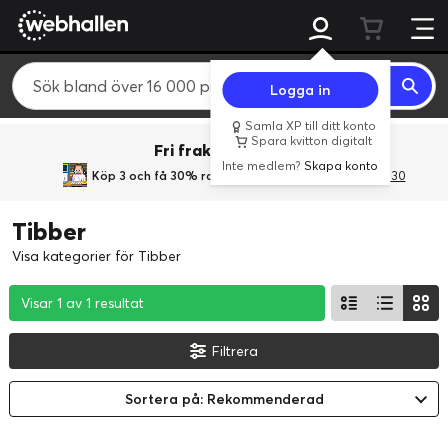
Logga in
Samla XP till ditt konto
Spara kvitton digitalt
Fri frakt över 800 kr.
Inte medlem?
Skapa konto
Köp 3 och få 30% rabatt
med rabattkoden 3Gives30
Tibber
Visa kategorier för Tibber
Visar 1 av 1 resultat
Visar 1 av 1 resultat
Visar 1 av 1 resultat
Filtrera
Sortera på: Rekommenderad