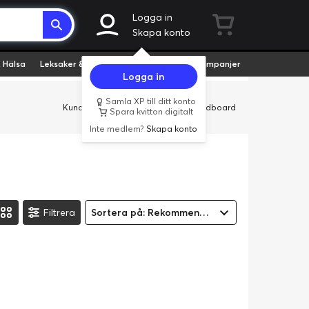
Logga in
Skapa konto
 Hälsa
Leksaker & Hobby
Fyndvaror
Kampanjer
Logga in
Samla XP till ditt konto
Kundservice
Butiker
Företag
Cardboard
Spara kvitton digitalt
Inte medlem?
Skapa konto
Filtrera
Sortera på: Rekommenderad