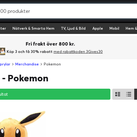
ter
Nätverk & Smarta Hem
TV, Ljud & Bild
Apple
Mobil
Hem &
Fri frakt över 800 kr.
Köp 3 och få 30% rabatt
med rabattkoden 3Gives30
prylar
Merchandise
Pokemon
d - Pokemon
ultat
ultat
ultat