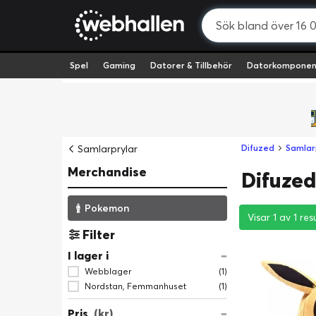
Spel
Gaming
Datorer & Tillbehör
Datorkomponen
Samlarprylar
Difuzed
Samlar
Merchandise
Difuze
Pokemon
Visar 1 av 1 res
Visar 1 av 1 res
Visar 1 av 1 res
Filter
I lager i
Webblager
(1)
Nordstan, Femmanhuset
(1)
Pris
(kr)