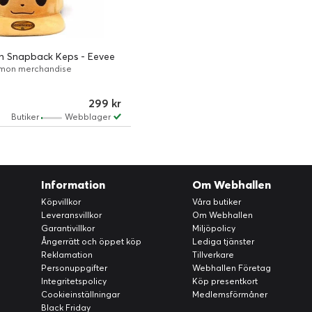
h Snapback Keps - Eevee
mon merchandise
299 kr
Butiker
Webblager
Information
Om Webhallen
Köpvillkor
Våra butiker
Leveransvillkor
Om Webhallen
Garantivillkor
Miljöpolicy
Ångerrätt och öppet köp
Lediga tjänster
Reklamation
Tillverkare
Personuppgifter
Webhallen Företag
Integritetspolicy
Köp presentkort
Cookieinställningar
Medlemsförmåner
Black Friday