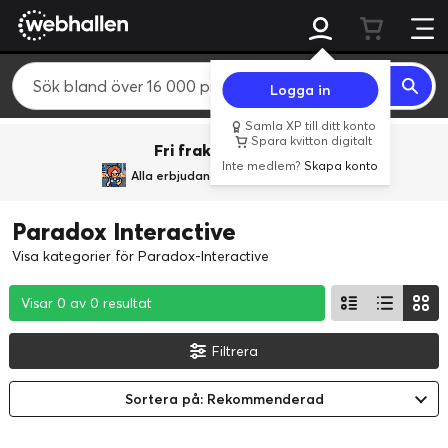
Logga in
Samla XP till ditt konto
Spara kvitton digitalt
Fri frakt över 800 kr.
Inte medlem?
Skapa konto
Alla erbjudanden från
BACK TO REALITY
Paradox Interactive
Visa kategorier för Paradox-Interactive
Visar 0 av 0 resultat
Visar 0 av 0 resultat
Visar 0 av 0 resultat
Filtrera
Sortera på: Rekommenderad