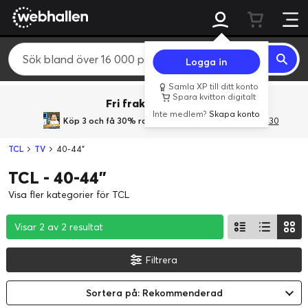
Logga in
Samla XP till ditt konto
Spara kvitton digitalt
Fri frakt över 800 kr.
Inte medlem?
Skapa konto
Köp 3 och få 30% rabatt
med rabattkoden 3Gives30
TCL
TV
40-44"
TCL - 40-44"
Visa fler kategorier för TCL
Visar 2 av 2 resultat
Visar 2 av 2 resultat
Visar 2 av 2 resultat
Filtrera
Sortera på: Rekommenderad