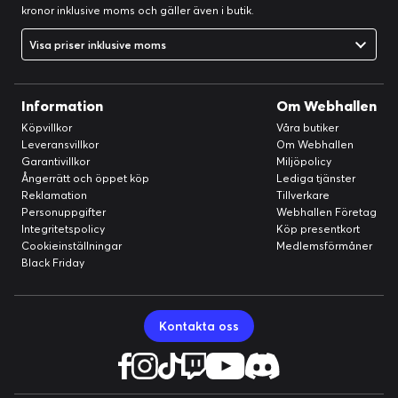
kronor inklusive moms och gäller även i butik.
Visa priser inklusive moms
Information
Om Webhallen
Köpvillkor
Våra butiker
Leveransvillkor
Om Webhallen
Garantivillkor
Miljöpolicy
Ångerrätt och öppet köp
Lediga tjänster
Reklamation
Tillverkare
Personuppgifter
Webhallen Företag
Integritetspolicy
Köp presentkort
Cookieinställningar
Medlemsförmåner
Black Friday
Kontakta oss