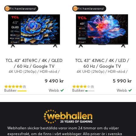
Fri hemleverans!
Fri hemleverans!
TCL 43" 43T69C / 4K / QLED
TCL 43'' 43V6C / 4K / LED /
/ 60 Hz / Google TV
60 Hz / Google TV
4K UHD (2160p) / HDR-stöd /
4K UHD (2160p) / HDR-stöd /
Smart TV
Smart TV
9 490 kr
5 990 kr
(1)
(1)
Butiker
Webb
Butiker
Webb
Webhallen skickar beställda varor inom 24 timmar om du väljer
expressfrakt, om de finns i vårt webblager. Alla priser är i svenska