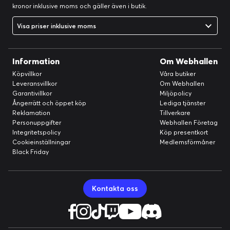
kronor inklusive moms och gäller även i butik.
Visa priser inklusive moms
Information
Om Webhallen
Köpvillkor
Våra butiker
Leveransvillkor
Om Webhallen
Garantivillkor
Miljöpolicy
Ångerrätt och öppet köp
Lediga tjänster
Reklamation
Tillverkare
Personuppgifter
Webhallen Företag
Integritetspolicy
Köp presentkort
Cookieinställningar
Medlemsförmåner
Black Friday
Kontakta oss