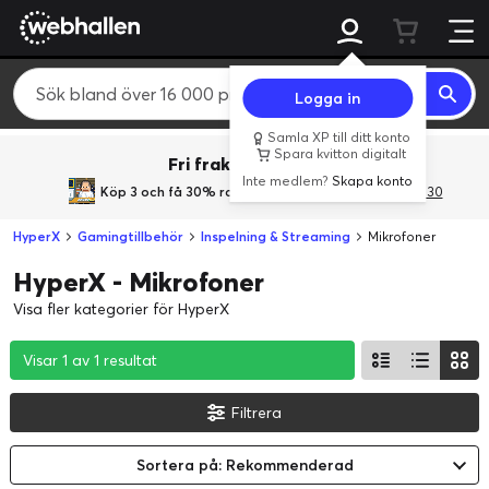
Logga in
Samla XP till ditt konto
Spara kvitton digitalt
Fri frakt över 800 kr.
Inte medlem?
Skapa konto
Köp 3 och få 30% rabatt
med rabattkoden 3Gives30
HyperX
Gamingtillbehör
Inspelning & Streaming
Mikrofoner
HyperX - Mikrofoner
Visa fler kategorier för HyperX
Visar 1 av 1 resultat
Visar 1 av 1 resultat
Visar 1 av 1 resultat
Filtrera
Sortera på: Rekommenderad