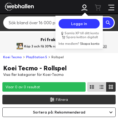
Logga in
Samla XP till ditt konto
Spara kvitton digitalt
Fri frakt över 800 kr.
Inte medlem?
Skapa konto
Köp 3 och få 30% rabatt
med rabattkoden 3Gives30
Koei Tecmo
PlayStation 5
Rollspel
Koei Tecmo - Rollspel
Visa fler kategorier för Koei-Tecmo
Visar 0 av 0 resultat
Visar 0 av 0 resultat
Visar 0 av 0 resultat
Filtrera
Sortera på: Rekommenderad