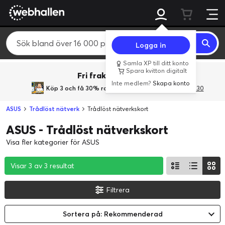
Logga in
Samla XP till ditt konto
Spara kvitton digitalt
Fri frakt över 800 kr.
Inte medlem?
Skapa konto
Köp 3 och få 30% rabatt
med rabattkoden 3Gives30
ASUS
Trådlöst nätverk
Trådlöst nätverkskort
ASUS - Trådlöst nätverkskort
Visa fler kategorier för ASUS
Visar 3 av 3 resultat
Visar 3 av 3 resultat
Visar 3 av 3 resultat
Filtrera
Sortera på: Rekommenderad