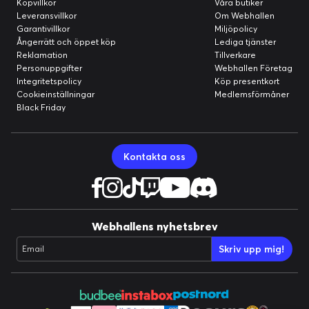
Köpvillkor
Våra butiker
Leveransvillkor
Om Webhallen
Garantivillkor
Miljöpolicy
Ångerrätt och öppet köp
Lediga tjänster
Reklamation
Tillverkare
Personuppgifter
Webhallen Företag
Integritetspolicy
Köp presentkort
Cookieinställningar
Medlemsförmåner
Black Friday
Kontakta oss
Webhallens nyhetsbrev
Skriv upp mig!
Email