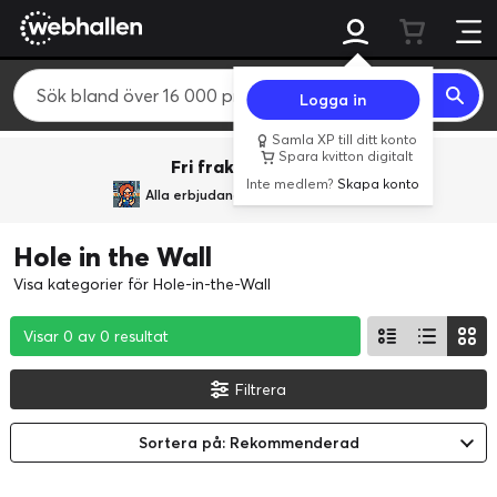
Logga in
Samla XP till ditt konto
Spara kvitton digitalt
Fri frakt över 800 kr.
Inte medlem?
Skapa konto
Alla erbjudanden från
BACK TO REALITY
Hole in the Wall
Visa kategorier för Hole-in-the-Wall
Visar 0 av 0 resultat
Visar 0 av 0 resultat
Visar 0 av 0 resultat
Filtrera
Sortera på: Rekommenderad