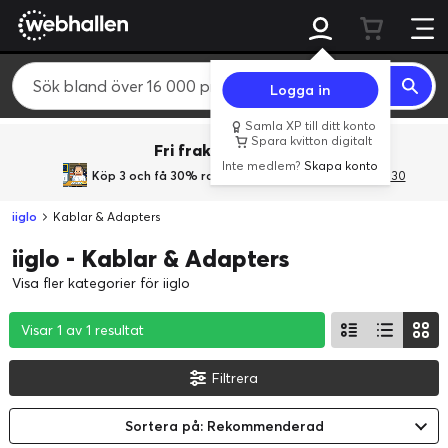
Logga in
Samla XP till ditt konto
Spara kvitton digitalt
Fri frakt över 800 kr.
Inte medlem?
Skapa konto
Köp 3 och få 30% rabatt
med rabattkoden 3Gives30
iiglo
Kablar & Adapters
iiglo - Kablar & Adapters
Visa fler kategorier för iiglo
Visar 1 av 1 resultat
Visar 1 av 1 resultat
Visar 1 av 1 resultat
Filtrera
Sortera på: Rekommenderad