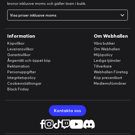
kronor inklusive moms och gäller även i butik.
Visa priser inklusive moms
Information
Om Webhallen
Köpvillkor
Våra butiker
Leveransvillkor
Om Webhallen
Garantivillkor
Miljöpolicy
Ångerrätt och öppet köp
Lediga tjänster
Reklamation
Tillverkare
Personuppgifter
Webhallen Företag
Integritetspolicy
Köp presentkort
Cookieinställningar
Medlemsförmåner
Black Friday
Kontakta oss