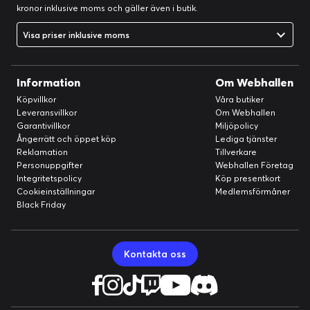
kronor inklusive moms och gäller även i butik.
Visa priser inklusive moms
Information
Om Webhallen
Köpvillkor
Våra butiker
Leveransvillkor
Om Webhallen
Garantivillkor
Miljöpolicy
Ångerrätt och öppet köp
Lediga tjänster
Reklamation
Tillverkare
Personuppgifter
Webhallen Företag
Integritetspolicy
Köp presentkort
Cookieinställningar
Medlemsförmåner
Black Friday
Kontakta oss