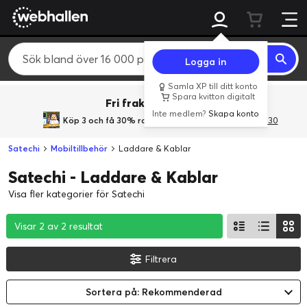
Logga in
Samla XP till ditt konto
Spara kvitton digitalt
Fri frakt över 800 kr.
Inte medlem?
Skapa konto
Köp 3 och få 30% rabatt
med rabattkoden 3Gives30
Satechi
Mobiltillbehör
Laddare & Kablar
Satechi - Laddare & Kablar
Visa fler kategorier för Satechi
Visar 2 av 2 resultat
Visar 2 av 2 resultat
Visar 2 av 2 resultat
Filtrera
Sortera på: Rekommenderad