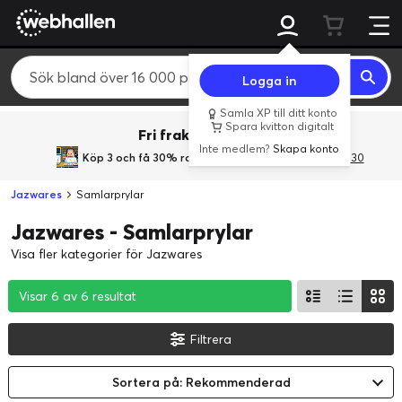
Logga in
Samla XP till ditt konto
Spara kvitton digitalt
Fri frakt över 800 kr.
Inte medlem?
Skapa konto
Köp 3 och få 30% rabatt
med rabattkoden 3Gives30
Jazwares
Samlarprylar
Jazwares - Samlarprylar
Visa fler kategorier för Jazwares
Visar 6 av 6 resultat
Visar 6 av 6 resultat
Visar 6 av 6 resultat
Filtrera
Sortera på: Rekommenderad