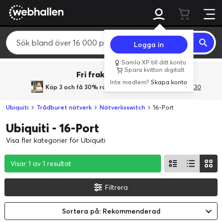
Logga in
Samla XP till ditt konto
Spara kvitton digitalt
Fri frakt över 800 kr.
Inte medlem?
Skapa konto
Köp 3 och få 30% rabatt
med rabattkoden 3Gives30
Ubiquiti
Trådburet nätverk
Nätverksswitch
16-Port
Ubiquiti - 16-Port
Visa fler kategorier för Ubiquiti
Visar 1 av 1 resultat
Visar 1 av 1 resultat
Visar 1 av 1 resultat
Filtrera
Sortera på: Rekommenderad