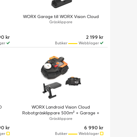
WORX Garage till WORX Vision Cloud
Gräsklippare
90 kr
2 199 kr
ger
Butiker
Webblager
D
WORX Landroid Vision Cloud
Robotgräsklippare 500m² + Garage +
Kanttrimningskit
Gräsklippare
90 kr
6 990 kr
ger
Butiker
Webblager