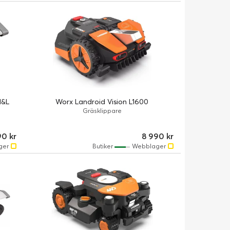
M&L
Worx Landroid Vision L1600
Gräsklippare
0 kr
8 990 kr
ger
Butiker
Webblager