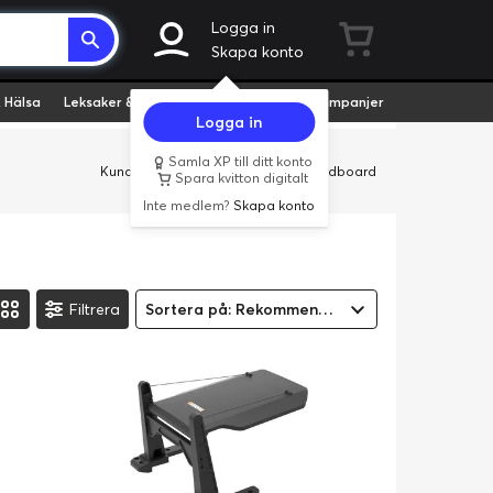
Logga in
Skapa konto
 Hälsa
Leksaker & Hobby
Fyndvaror
Kampanjer
Logga in
Samla XP till ditt konto
Kundservice
Butiker
Företag
Cardboard
Spara kvitton digitalt
Inte medlem?
Skapa konto
Filtrera
Sortera på: Rekommenderad