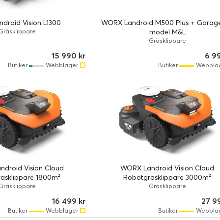
ndroid Vision L1300
WORX Landroid M500 Plus + Garage
Gräsklippare
model M&L
Gräsklippare
15 990 kr
6 9
Butiker
Webblager
Butiker
Webbla
droid Vision Cloud
WORX Landroid Vision Cloud
äsklippare 1800m²
Robotgräsklippare 3000m²
Gräsklippare
Gräsklippare
16 499 kr
27 9
Butiker
Webblager
Butiker
Webbla