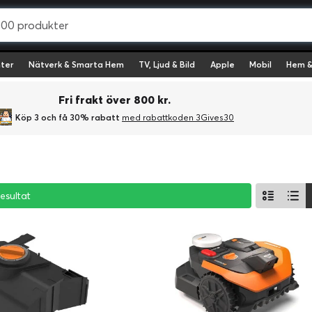
ter
Nätverk & Smarta Hem
TV, Ljud & Bild
Apple
Mobil
Hem &
Fri frakt över 800 kr.
Köp 3 och få 30% rabatt
med rabattkoden 3Gives30
resultat
resultat
resultat