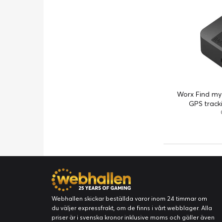
Worx Find my 
GPS tracki
Webhallen skickar beställda varor inom 24 timmar om
du väljer expressfrakt, om de finns i vårt webblager. Alla
priser är i svenska kronor inklusive moms och gäller även