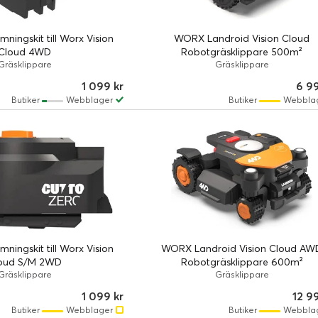
ningskit till Worx Vision
WORX Landroid Vision Cloud
Cloud 4WD
Robotgräsklippare 500m²
Gräsklippare
Gräsklippare
1 099 kr
6 9
Butiker
Webblager
Butiker
Webbla
ningskit till Worx Vision
WORX Landroid Vision Cloud AW
oud S/M 2WD
Robotgräsklippare 600m²
Gräsklippare
Gräsklippare
1 099 kr
12 9
Butiker
Webblager
Butiker
Webbla