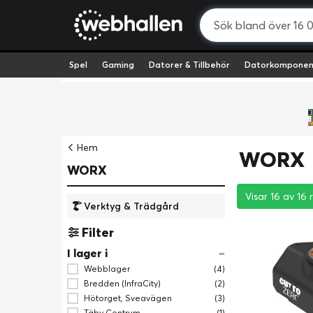
Spel
Gaming
Datorer & Tillbehör
Datorkomponen
Hem
WORX
WORX
Visar 16 av 16 
Visar 16 av 16 
Visar 16 av 16 
Verktyg & Trädgård
Filter
I lager i
Webblager
(4)
Bredden (InfraCity)
(2)
Hötorget, Sveavägen
(3)
Täby Centrum
(1)