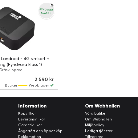
FYNDVARA
KLASS 1
Landroid - 4G simkort +
ng (Fyndvara klass 1)
Gräsklippare
2 590 kr
Butiker
Webblager
Information
Om Webhallen
Köpvillkor
Våra butiker
Leveransvillkor
Om Webhallen
Garantivillkor
Miljöpolicy
Ångerrätt och öppet köp
Lediga tjänster
Reklamation
Tillverkare