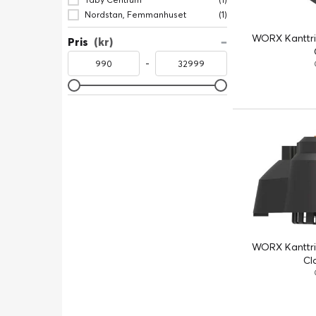
Nordstan, Femmanhuset
(1)
WORX Kanttrim
Pris
(kr)
-
WORX Kanttrim
Cl