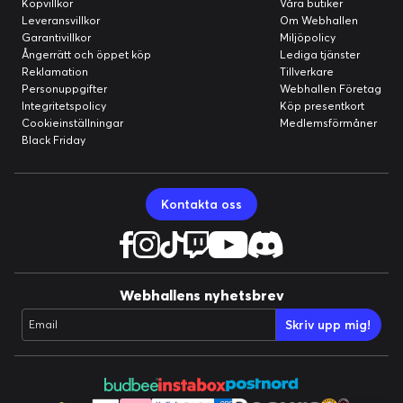
Köpvillkor
Våra butiker
Leveransvillkor
Om Webhallen
Garantivillkor
Miljöpolicy
Ångerrätt och öppet köp
Lediga tjänster
Reklamation
Tillverkare
Personuppgifter
Webhallen Företag
Integritetspolicy
Köp presentkort
Cookieinställningar
Medlemsförmåner
Black Friday
Kontakta oss
Webhallens nyhetsbrev
Skriv upp mig!
Email