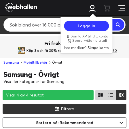
Logga in
Samla XP till ditt konto
Spara kvitton digitalt
Fri frakt över 800 kr.
Inte medlem?
Skapa konto
Köp 3 och få 30% rabatt
med rabattkoden 3Gives30
Samsung
Mobiltillbehör
Övrigt
Samsung - Övrigt
Visa fler kategorier för Samsung
Visar 4 av 4 resultat
Visar 4 av 4 resultat
Visar 4 av 4 resultat
Filtrera
Sortera på: Rekommenderad