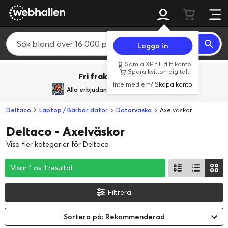
Logga in
Samla XP till ditt konto
Spara kvitton digitalt
Fri frakt över 800 kr.
Inte medlem?
Skapa konto
Alla erbjudanden från
BACK TO REALITY
Deltaco
Laptop / Bärbar dator
Datorväska
Axelväskor
Deltaco - Axelväskor
Visa fler kategorier för Deltaco
Visar 1 av 1 resultat
Visar 1 av 1 resultat
Visar 1 av 1 resultat
Filtrera
Sortera på: Rekommenderad