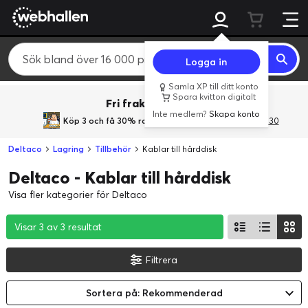
Logga in
Samla XP till ditt konto
Spara kvitton digitalt
Fri frakt över 800 kr.
Inte medlem?
Skapa konto
Köp 3 och få 30% rabatt
med rabattkoden 3Gives30
Deltaco
Lagring
Tillbehör
Kablar till hårddisk
Deltaco - Kablar till hårddisk
Visa fler kategorier för Deltaco
Visar 3 av 3 resultat
Visar 3 av 3 resultat
Visar 3 av 3 resultat
Filtrera
Sortera på: Rekommenderad