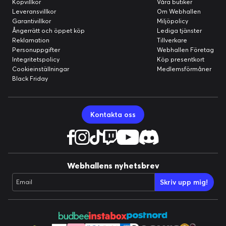
Köpvillkor
Våra butiker
Leveransvillkor
Om Webhallen
Garantivillkor
Miljöpolicy
Ångerrätt och öppet köp
Lediga tjänster
Reklamation
Tillverkare
Personuppgifter
Webhallen Företag
Integritetspolicy
Köp presentkort
Cookieinställningar
Medlemsförmåner
Black Friday
Kontakta oss
Webhallens nyhetsbrev
Skriv upp mig!
Email