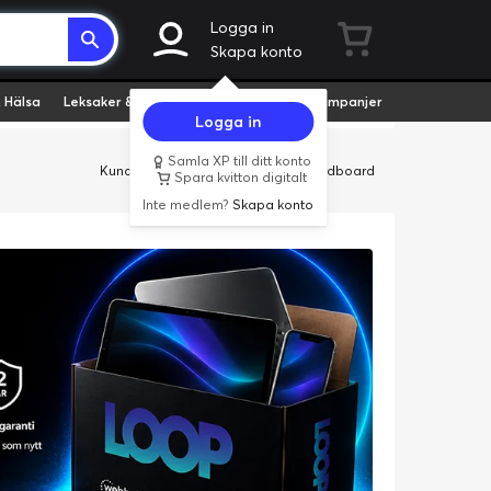
Logga in
Skapa konto
 Hälsa
Leksaker & Hobby
Fyndvaror
Kampanjer
Logga in
Samla XP till ditt konto
Kundservice
Butiker
Företag
Cardboard
Spara kvitton digitalt
Inte medlem?
Skapa konto