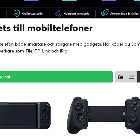
ts till mobiltelefoner
 telefon både smartare och roligare med gadgets. Här köper du S
llverkare som Tile, TP-Link och iRig.
sultat
sultat
sultat