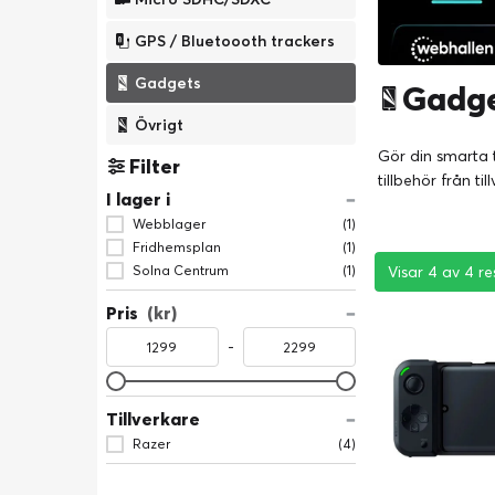
GPS / Bluetoooth trackers
Gadgets
Gadge
Övrigt
Gör din smarta
Filter
tillbehör från ti
I lager i
Webblager
(1)
Fridhemsplan
(1)
Visar 4 av 4 re
Visar 4 av 4 re
Visar 4 av 4 re
Solna Centrum
(1)
Pris
(kr)
-
Tillverkare
Razer
(4)