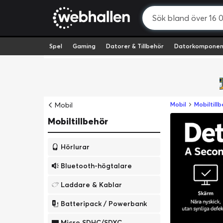
Spel
Gaming
Datorer & Tillbehör
Datorkomponen
Mobil
Mobil
Mobiltill
Mobiltillbehör
Hörlurar
Bluetooth-högtalare
Laddare & Kablar
Batteripack / Powerbank
Micro SDHC/SDXC