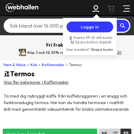
Logga in
Samla XP till ditt konto
Spara kvitton digitalt
Fri frakt över 800 kr.
Inte medlem?
Skapa konto
Köp 3 och få 30% rabatt
med rabattkoden 3Gives30
Hem & Hälsa
Kök
Kaffemaskin
Termos
Termos
Visa fler kategorier i Kaffemaskin
Ta med dig nybryggt kaffe från kaffebryggaren i en snygg och
funktionsduglig termos. Här kan du handla termosar i rostfritt
stål med genomtänkt vakuumteknik för bästa värmebevarande.