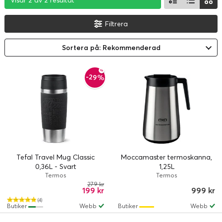
Visar 2 av 2 resultat
Visar 2 av 2 resultat
Visar 2 av 2 resultat
Filtrera
Sortera på: Rekommenderad
-29%
Tefal Travel Mug Classic
Moccamaster termoskanna,
0,36L - Svart
1,25L
Termos
Termos
279 kr
199 kr
999 kr
(4)
Butiker
Webb
Butiker
Webb