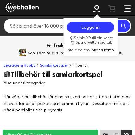
Logga in
Samla XP till ditt konto
Spara kvitton digitalt
Fri frakt över 800 kr.
Inte medlem?
Skapa konto
Köp 3 och få 30% rabatt
med rabattkoden 3Gives30
Leksaker & Hobby
Samlarkortspel
Tillbehör
Tillbehör till samlarkortspel
Visa underkategorier
Här köper du tillbehör för dina spelkort. Vi har ett brett utbud av
sleeves för dina spelkort därhemma i hyllan. Dessutom finns det
både portfolios och playmats.