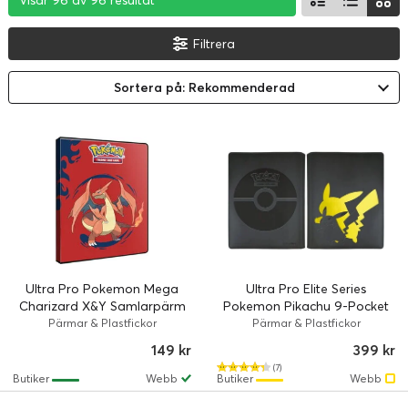
Visar 96 av 96 resultat
Visar 96 av 96 resultat
Visar 96 av 96 resultat
Filtrera
Sortera på: Rekommenderad
Ultra Pro Pokemon Mega
Ultra Pro Elite Series
Charizard X&Y Samlarpärm
Pokemon Pikachu 9-Pocket
4-pocket
Zip PRO-Binder
Pärmar & Plastfickor
Pärmar & Plastfickor
149 kr
399 kr
(7)
Butiker
Webb
Butiker
Webb