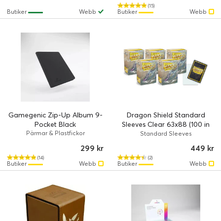
(15)
Butiker
Webb
Butiker
Webb
Gamegenic Zip-Up Album 9-
Dragon Shield Standard
Pocket Black
Sleeves Clear 63x88 (100 in
Pärmar & Plastfickor
box) - 5-pack
Standard Sleeves
299 kr
449 kr
(14)
(2)
Butiker
Webb
Butiker
Webb