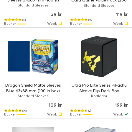
Sleeves 64x89 mm (100 st)
Card Game Value Pack (200
Standard Sleeves
st)
Standard Sleeves
39 kr
119 kr
(13)
(15)
Butiker
Webb
Butiker
Webb
Dragon Shield Matte Sleeves
Ultra Pro Elite Series Pikachu
Blue 63x88 mm (100 in box)
Alcove Flip Deck Box
Standard Sleeves
Kortlådor
109 kr
199 kr
(99)
(2)
Butiker
Webb
Butiker
Webb