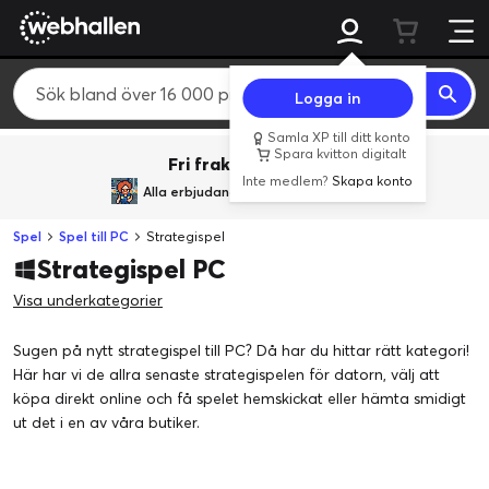
Logga in
Samla XP till ditt konto
Spara kvitton digitalt
Fri frakt över 800 kr.
Inte medlem?
Skapa konto
Alla erbjudanden från
BACK TO REALITY
Spel
Spel till PC
Strategispel
Strategispel PC
Visa underkategorier
Sugen på nytt strategispel till PC? Då har du hittar rätt kategori!
Här har vi de allra senaste strategispelen för datorn, välj att
köpa direkt online och få spelet hemskickat eller hämta smidigt
ut det i en av våra butiker.