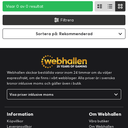
Visar 0 av 0 resultat
Visar 0 av 0 resultat
Visar 0 av 0 resultat
Filtrera
Sortera på: Rekommenderad
Webhallen skickar beställda varor inom 24 timmar om du väljer
expressfrakt, om de finns i vårt webblager. Alla priser är i svenska
kronor inklusive moms och gäller även i butik.
Visa priser inklusive moms
Information
Om Webhallen
Köpvillkor
Våra butiker
Leveransvillkor
Om Webhallen