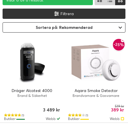
Visar 8 av 8 resultat
Visar 8 av 8 resultat
Visar 8 av 8 resultat
Filtrera
Sortera på: Rekommenderad
-25%
Dräger Alcotest 4000
Aqara Smoke Detector
Brand & Säkerhet
Brandvarnare & Gasvarnare
519 kr
3 489 kr
389 kr
(1)
(1)
Butiker
Webb
Butiker
Webb