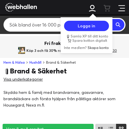
Logga in
Samla XP till ditt konto
Spara kvitton digitalt
Fri frakt över 800 kr.
Inte medlem?
Skapa konto
Köp 3 och få 30% rabatt
med rabattkoden 3Gives30
Hem & Hälsa
Hushåll
Brand & Säkerhet
Brand & Säkerhet
Visa underkategorier
Skydda hem & familj med brandvarnare, gasvarnare,
brandsläckare och första hjälpen från pålitliga aktörer som
Housegard, Nexa m.fl.