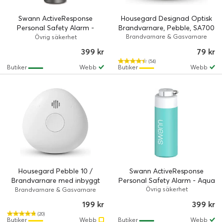
Swann ActiveResponse
Housegard Designad Optisk
Personal Safety Alarm -
Brandvarnare, Pebble, SA700
Graphite
Brandvarnare & Gasvarnare
Övrig säkerhet
399 kr
79 kr
(54)
Butiker
Webb
Butiker
Webb
Housegard Pebble 10 /
Swann ActiveResponse
Brandvarnare med inbyggt
Personal Safety Alarm - Aqua
10-årsbatteri
Övrig säkerhet
Brandvarnare & Gasvarnare
199 kr
399 kr
(20)
Butiker
Webb
Butiker
Webb