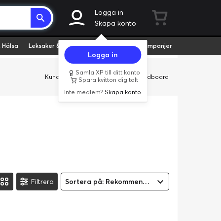
Logga in
Skapa konto
 Hälsa
Leksaker & Hobby
Fyndvaror
Kampanjer
Logga in
Samla XP till ditt konto
Kundservice
Butiker
Företag
Cardboard
Spara kvitton digitalt
Inte medlem?
Skapa konto
Filtrera
Sortera på: Rekommenderad