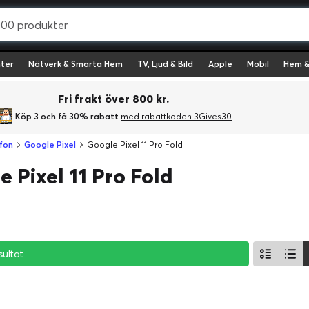
ter
Nätverk & Smarta Hem
TV, Ljud & Bild
Apple
Mobil
Hem &
Fri frakt över 800 kr.
Köp 3 och få 30% rabatt
med rabattkoden 3Gives30
fon
Google Pixel
Google Pixel 11 Pro Fold
 Pixel 11 Pro Fold
sultat
sultat
sultat