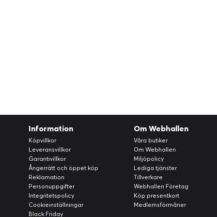
Information
Om Webhallen
Köpvillkor
Våra butiker
Leveransvillkor
Om Webhallen
Garantivillkor
Miljöpolicy
Ångerrätt och öppet köp
Lediga tjänster
Reklamation
Tillverkare
Personuppgifter
Webhallen Företag
Integritetspolicy
Köp presentkort
Cookieinställningar
Medlemsförmåner
Black Friday