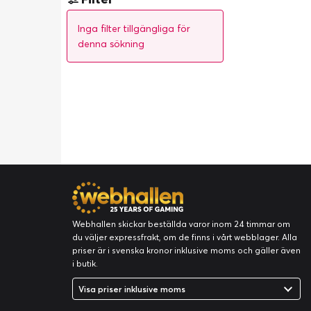
Inga filter tillgängliga för
denna sökning
Webhallen skickar beställda varor inom 24 timmar om
du väljer expressfrakt, om de finns i vårt webblager. Alla
priser är i svenska kronor inklusive moms och gäller även
i butik.
Visa priser inklusive moms