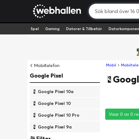
Spel
Gaming
Datorer & Tillbehör
Datorkomponen
Mobiltelefon
Mobil
Mobiltele
Google Pixel
Google
Google Pixel 10a
Google Pixel 10
Visar 0 av 0 re
Visar 0 av 0 re
Visar 0 av 0 re
Google Pixel 10 Pro
Google Pixel 9a
Filter