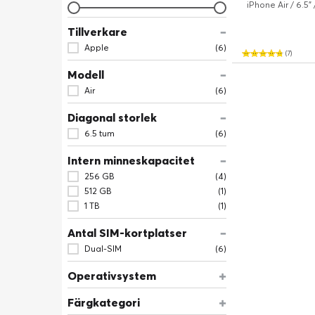
iPhone Air / 6.5"
Tillverkare
Apple
(6)
(7)
Modell
Air
(6)
Diagonal storlek
6.5 tum
(6)
Intern minneskapacitet
256 GB
(4)
512 GB
(1)
1 TB
(1)
Antal SIM-kortplatser
Dual-SIM
(6)
Operativsystem
Färgkategori