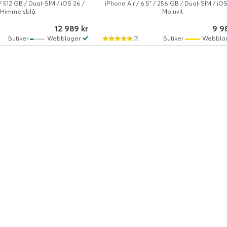
 / 512 GB / Dual-SIM / iOS 26 /
iPhone Air / 6.5" / 256 GB / Dual-SIM / iOS
Himmelsblå
Molnvit
12 989 kr
9 9
Butiker
Webblager
Butiker
Webbla
(7)