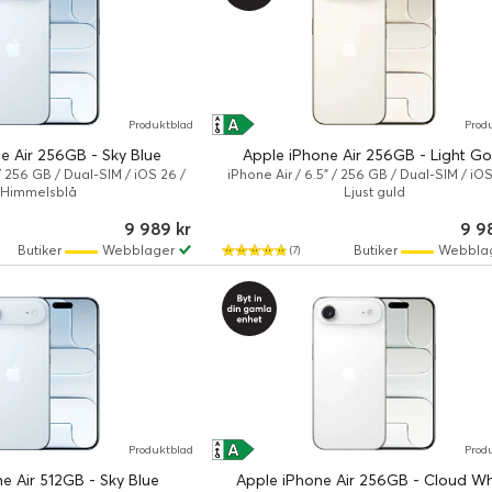
A
A
Produktblad
Prod
↑
G
e Air 256GB - Sky Blue
Apple iPhone Air 256GB - Light Go
 / 256 GB / Dual-SIM / iOS 26 /
iPhone Air / 6.5" / 256 GB / Dual-SIM / iOS
Himmelsblå
Ljust guld
9 989 kr
9 9
Butiker
Webblager
Butiker
Webbla
(7)
A
A
Produktblad
Prod
↑
G
e Air 512GB - Sky Blue
Apple iPhone Air 256GB - Cloud Wh