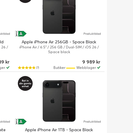
A
A
uktblad
Produktblad
↑
G
ld
Apple iPhone Air 256GB - Space Black
 26 /
iPhone Air / 6.5" / 256 GB / Dual-SIM / iOS 26 /
Space black
89 kr
9 989 kr
ger
Butiker
Webblager
(7)
A
A
uktblad
Produktblad
↑
G
ite
Apple iPhone Air 1TB - Space Black