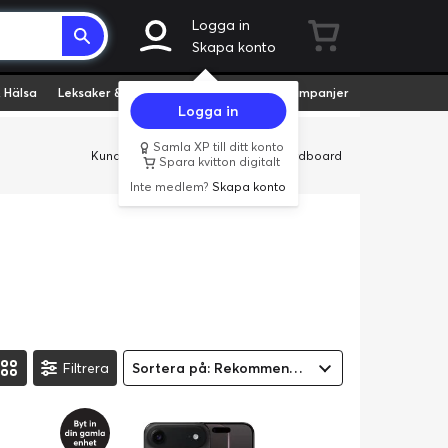
Logga in
Skapa konto
 Hälsa
Leksaker & Hobby
Fyndvaror
Kampanjer
Logga in
Samla XP till ditt konto
Kundservice
Butiker
Företag
Cardboard
Spara kvitton digitalt
Inte medlem?
Skapa konto
Filtrera
Sortera på: Rekommenderad