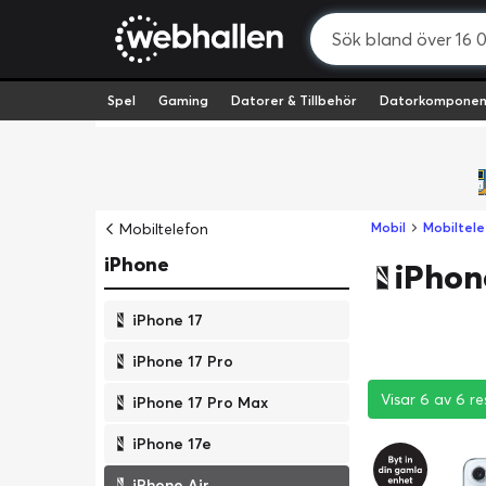
Spel
Gaming
Datorer & Tillbehör
Datorkomponen
Mobiltelefon
Mobil
Mobiltele
iPhone
iPhon
iPhone 17
iPhone 17 Pro
Visar 6 av 6 re
Visar 6 av 6 re
Visar 6 av 6 re
iPhone 17 Pro Max
iPhone 17e
iPhone Air