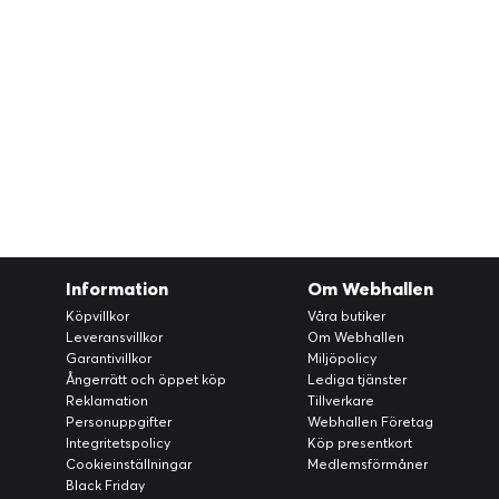
Information
Om Webhallen
Köpvillkor
Våra butiker
Leveransvillkor
Om Webhallen
Garantivillkor
Miljöpolicy
Ångerrätt och öppet köp
Lediga tjänster
Reklamation
Tillverkare
Personuppgifter
Webhallen Företag
Integritetspolicy
Köp presentkort
Cookieinställningar
Medlemsförmåner
Black Friday