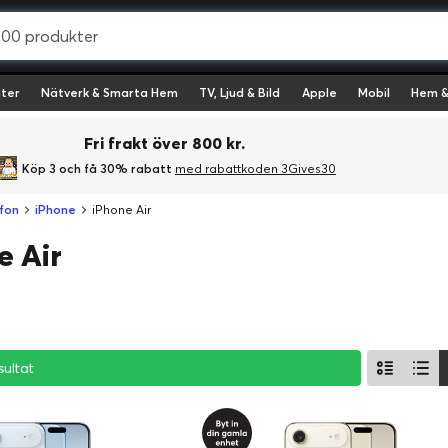
ter
Nätverk & Smarta Hem
TV, Ljud & Bild
Apple
Mobil
Hem &
Fri frakt över 800 kr.
Köp 3 och få 30% rabatt
med rabattkoden 3Gives30
fon
iPhone
iPhone Air
e Air
sultat
sultat
sultat