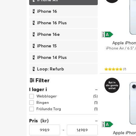
iPhone 16
iPhone 16 Plus
A
A
iPhone 16e
↑
G
Apple iPhon
iPhone 15
iPhone Air / 6.5"
iPhone 14 Plus
Loop: Refurb
(7)
Filter
I lager i
Webblager
(5)
Ringen
(1)
Frölunda Torg
(1)
Pris
(kr)
A
A
↑
G
-
Apple iPhon