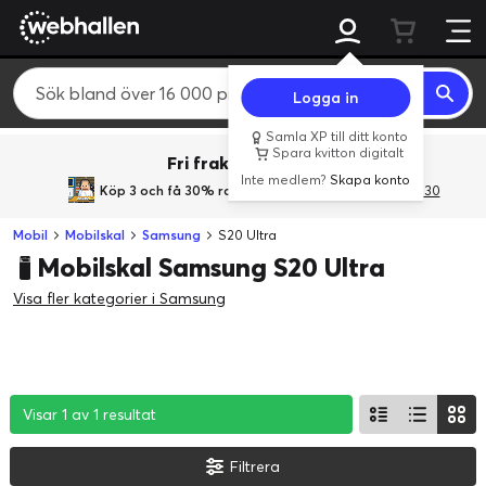
Logga in
Samla XP till ditt konto
Spara kvitton digitalt
Fri frakt över 800 kr.
Inte medlem?
Skapa konto
Köp 3 och få 30% rabatt
med rabattkoden 3Gives30
Mobil
Mobilskal
Samsung
S20 Ultra
Mobilskal Samsung S20 Ultra
Visa fler kategorier i Samsung
Visar 1 av 1 resultat
Visar 1 av 1 resultat
Visar 1 av 1 resultat
Filtrera