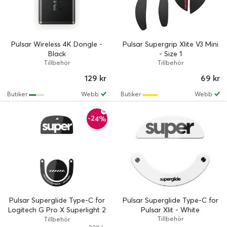
Pulsar Wireless 4K Dongle -
Pulsar Supergrip Xlite V3 Mini
Black
- Size 1
Tillbehör
Tillbehör
129 kr
69 kr
Butiker
Webb
Butiker
Webb
-24%
Pulsar Superglide Type-C for
Pulsar Superglide Type-C for
Logitech G Pro X Superlight 2
Pulsar Xlit - White
- Black
Tillbehör
Tillbehör