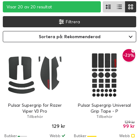
Visar 20 av 20 resultat
Visar 20 av 20 resultat
Visar 20 av 20 resultat
Filtrera
Sortera på: Rekommenderad
-23%
Pulsar Supergrip for Razer
Pulsar Supergrip Universal
Viper V3 Pro
Grip Tape - P
Tillbehör
Tillbehör
129 kr
129 kr
99 kr
Butiker
Webb
Butiker
Webb