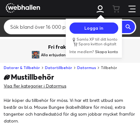
Logga in
Samla XP till ditt konto
Spara kvitton digitalt
Fri frakt över 800 kr.
Inte medlem?
Skapa konto
Alla erbjudanden från
BACK TO REALITY
Datorer & Tillbehör
Datortillbehör
Datormus
Tillbehör
Mustillbehör
Visa fler kategorier i Datormus
Här köper du tillbehör för möss. Vi har ett brett utbud som
består av bl.a. Mouse Bungee (kabelhållare för möss), extra
tangenter och handledsstöd för dig som jobbar mycket framför
datorn.